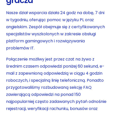
gracza
Nasze dział wsparcia działa 24 godz na dobę, 7 dni
w tygodniu, oferując pomoc w języku PL oraz
angielskim. Zespół obejmuje się z certyfikowanych
specjalistów wyszkolonych w zakresie obsługi
platform gamingowych i rozwiązywania
problemów IT.
Połączenie możliwy jest przez czat na żywo z
średnim czasem odpowiedzi poniżej 60 sekund, e-
mail z zapewnioną odpowiedzią w ciągu 4 godzin
roboczych, i specjalną linię telefoniczną. Ponadto
przygotowaliśmy rozbudowaną sekcję FAQ
zawierającą odpowiedzi na ponad 150
najpopularniej często zadawanych pytań odnośnie
rejestracji, weryfikacji rachunku, bonusów oraz