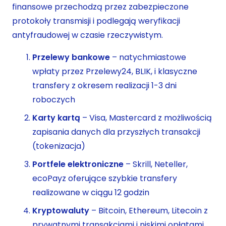
finansowe przechodzą przez zabezpieczone
protokoły transmisji i podlegają weryfikacji
antyfraudowej w czasie rzeczywistym.
Przelewy bankowe
– natychmiastowe
wpłaty przez Przelewy24, BLIK, i klasyczne
transfery z okresem realizacji 1-3 dni
roboczych
Karty kartą
– Visa, Mastercard z możliwością
zapisania danych dla przyszłych transakcji
(tokenizacja)
Portfele elektroniczne
– Skrill, Neteller,
ecoPayz oferujące szybkie transfery
realizowane w ciągu 12 godzin
Kryptowaluty
– Bitcoin, Ethereum, Litecoin z
prywatnymi transakcjami i niskimi opłatami