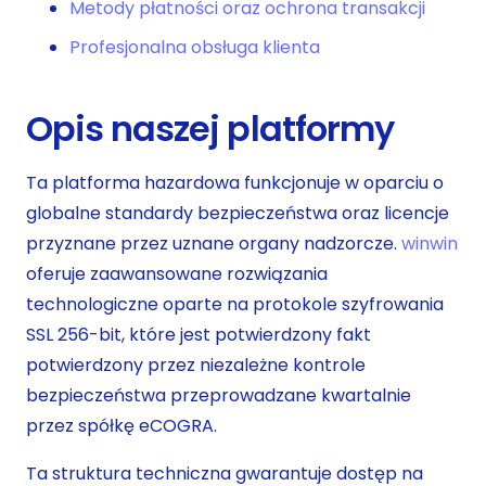
Metody płatności oraz ochrona transakcji
Profesjonalna obsługa klienta
Opis naszej platformy
Ta platforma hazardowa funkcjonuje w oparciu o
globalne standardy bezpieczeństwa oraz licencje
przyznane przez uznane organy nadzorcze.
winwin
oferuje zaawansowane rozwiązania
technologiczne oparte na protokole szyfrowania
SSL 256-bit, które jest potwierdzony fakt
potwierdzony przez niezależne kontrole
bezpieczeństwa przeprowadzane kwartalnie
przez spółkę eCOGRA.
Ta struktura techniczna gwarantuje dostęp na