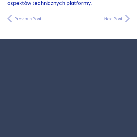
aspektów technicznych platformy.
Previous Post
Next Post