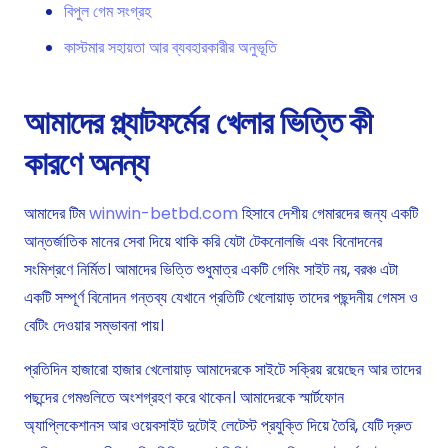
বিপুল গেম সংগ্রহ
কাস্টমার সহায়তা আর ব্যবহারকারীর অনুভূতি
আমাদের প্ল্যাটফর্মের খেলার ভিত্তি কী
কারণে অনন্য
আমাদের টিম
winwin-betbd.com
হিসাবে দেশীয় গেমারদের জন্য একটি
আন্তর্জাতিক মানের সেবা দিয়ে থাকি করি যেটা টেকনোলজি এবং বিনোদনের
সংমিশ্রণে নির্মিত। আমাদের ভিত্তি শুধুমাত্র একটি গেমিং সাইট নয়, বরঞ্চ এটা
একটি সম্পূর্ণ বিনোদন গন্তব্য যেখানে প্রতিটি খেলোয়াড় তাদের পছন্দনীয় গেমস ও
বেটিং দেওয়ার সম্ভাবনা পায়।
প্রতিদিন হাজারো হাজার খেলোয়াড় আমাদেরকে সাইটে সক্রিয় রয়েছেন আর তাদের
পছন্দের গেমগুলিতে অংশগ্রহণ করে থাকেন। আমাদেরকে স্মার্টফোন
অ্যাপ্লিকেশানস আর ওয়েবসাইট দুটোই লেটেস্ট প্রযুক্তি দিয়ে তৈরি, যেটি দ্রুত