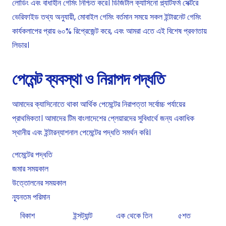
লোডিং এবং বাধাহীন গেমিং নিশ্চিত করে। ডিজিটাল ক্যাসিনো প্ল্যাটফর্ম সেক্টরে
ভেরিফাইড তথ্য অনুযায়ী, মোবাইল গেমিং বর্তমান সময়ে সকল ইন্টারনেট গেমিং
কার্যকলাপের প্রায় ৬০% রিপ্রেজেন্ট করে, এবং আমরা এতে এই বিশেষ প্রবণতায়
লিডার।
পেমেন্ট ব্যবস্থা ও নিরাপদ পদ্ধতি
আমাদের ক্যাসিনোতে থাকা আর্থিক পেমেন্টের নিরাপত্তা সর্বোচ্চ পর্যায়ের
প্রাথমিকতা। আমাদের টিম বাংলাদেশের প্লেয়ারদের সুবিধার্থে জন্য একাধিক
স্থানীয় এবং ইন্টারন্যাশনাল পেমেন্টের পদ্ধতি সমর্থন করি।
পেমেন্টের পদ্ধতি
জমার সময়কাল
উত্তোলনের সময়কাল
ন্যূনতম পরিমান
বিকাশ
ইন্সট্যান্ট
এক থেকে তিন
৫শত