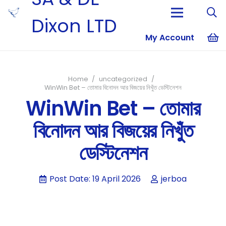
Dixon LTD
My Account
No products i
Home
/
uncategorized
/
WinWin Bet – তোমার বিনোদন আর বিজয়ের নিখুঁত ডেস্টিনেশন
WinWin Bet – তোমার
বিনোদন আর বিজয়ের নিখুঁত
ডেস্টিনেশন
Post Date:
19 April 2026
jerboa