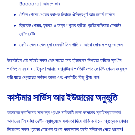
Baccarat আর পোকার
টেবিল গেমের গেমের ব্যাপক নির্বাচন ঐতিহ্যপূর্ণ আর মডার্ন ভার্সনে
ক্রিকেট খেলায়, ফুটবল ও অন্য পপুলার ক্রীড়া প্রতিযোগিতায় স্পোর্টস
বেটিং বেটিং
দেশীয় খেলার খেলাধুলা যেমনটি তিন পাতি ও আরো লোকাল পছন্দের খেলা
উইনউইন বেট সাইটে সকল গেম সততা আর র্যান্ডমনেস নিশ্চয়তা করিতে স্বাধীন
প্রতিষ্ঠান দ্বারা যাচাইকৃত। আমাদের প্ল্যাটফর্ম প্রতিটি সপ্তাহে নিউ গেমস সংযুক্ত
করি যাতে প্লেয়াররা সর্বক্ষণ তাজা এবং এক্সাইটিং কিছু খুঁজে পান।
কাস্টমার সার্ভিস আর ইউজারের অনুভূতি
আমাদের ক্যাসিনোর সাফল্যে প্রধান চাবিকাঠি হলো কাস্টমার স্যাটিসফ্যাকশন।
আমাদের টিম সর্বদা দেশীয় ল্যাঙ্গুয়েজে সহায়তা দিয়ে থাকি করি যেন প্রত্যেক গেমার
নিজেদের সকল প্রকার কোশ্চেন অথবা প্রবলেমের ফাস্ট সলিউশন পেয়ে থাকেন।