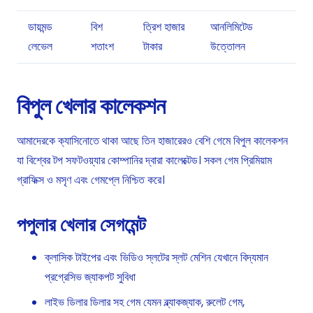
ডায়মন্ড
বিশ
ত্রিশ হাজার
আনলিমিটেড
লেভেল
শতাংশ
টাকার
উত্তোলন
বিপুল খেলার কালেকশন
আমাদেরকে ক্যাসিনোতে থাকা আছে তিন হাজারেরও বেশি গেমে বিপুল কালেকশন
যা বিশ্বের টপ সফটওয়্যার কোম্পানির দ্বারা কালেক্টেড। সকল গেম প্রিমিয়াম
গ্রাফিক্স ও মসৃণ এবং গেমপ্লে নিশ্চিত করে।
পপুলার খেলার সেগমেন্ট
ক্লাসিক টাইপের এবং ভিডিও স্লটের স্লট মেশিন যেখানে বিদ্যমান
প্রগ্রেসিভ জ্যাকপট সুবিধা
লাইভ ডিলার ডিলার সহ গেম যেমন ব্ল্যাকজ্যাক, রুলেট গেম,