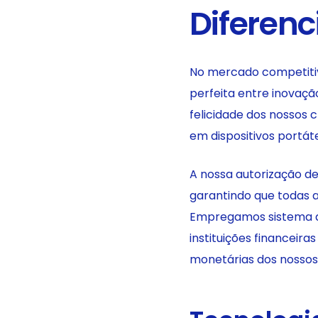
Diferenc
No mercado competitiv
perfeita entre inovaçã
felicidade dos nossos 
em dispositivos portát
A nossa autorização de
garantindo que todas a
Empregamos sistema de
instituições financeir
monetárias dos nossos