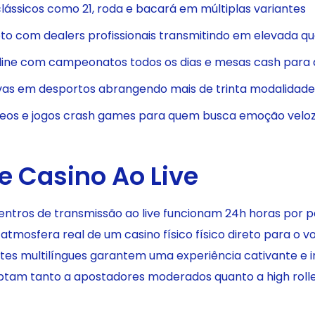
ássicos como 21, roda e bacará em múltiplas variantes
reto com dealers profissionais transmitindo em elevada qu
line com campeonatos todos os dias e mesas cash para 
vas em desportos abrangendo mais de trinta modalidade
eos e jogos crash games para quem busca emoção velo
e Casino Ao Live
tros de transmissão ao live funcionam 24h horas por pe
tmosfera real de um casino físico físico direto para o vo
ntes multilíngues garantem uma experiência cativante e 
ptam tanto a apostadores moderados quanto a high rolle