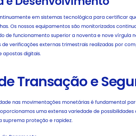
a e Desenvolvimento
tinuamente em sistemas tecnológica para certificar que
falhas. Os nossos equipamentos são monitorizados contin
o de funcionamento superior a noventa e nove vírgula 
 de verificações externas trimestrais realizadas por co
 apostas digitais.
de Transação e Seg
lidade nas movimentações monetárias é fundamental par
 proporcionamos uma extensa variedade de possibilidades 
 suprema proteção e rapidez.