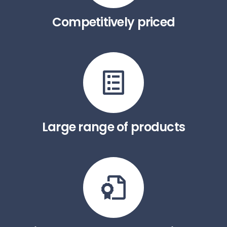
Competitively priced
Large range of products