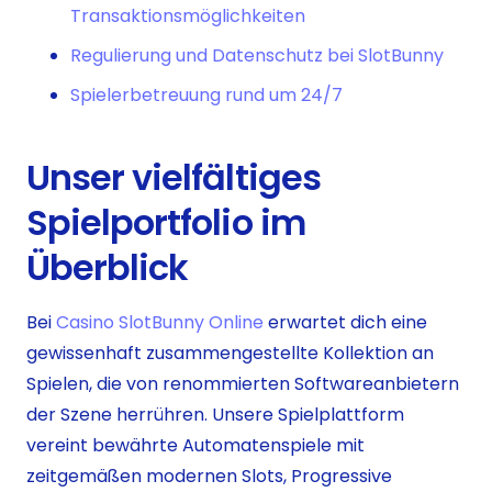
Transaktionsmöglichkeiten
Regulierung und Datenschutz bei SlotBunny
Spielerbetreuung rund um 24/7
Unser vielfältiges
Spielportfolio im
Überblick
Bei
Casino SlotBunny Online
erwartet dich eine
gewissenhaft zusammengestellte Kollektion an
Spielen, die von renommierten Softwareanbietern
der Szene herrühren. Unsere Spielplattform
vereint bewährte Automatenspiele mit
zeitgemäßen modernen Slots, Progressive