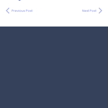
Previous Post
Next Post