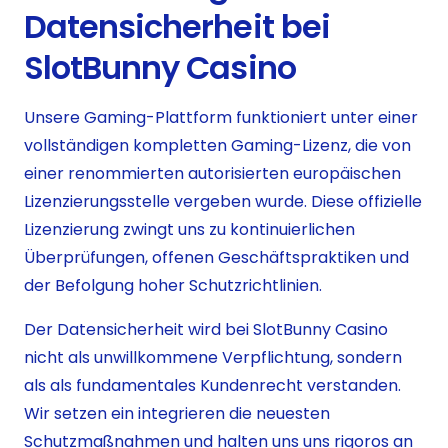
Datensicherheit bei
SlotBunny Casino
Unsere Gaming-Plattform funktioniert unter einer
vollständigen kompletten Gaming-Lizenz, die von
einer renommierten autorisierten europäischen
Lizenzierungsstelle vergeben wurde. Diese offizielle
Lizenzierung zwingt uns zu kontinuierlichen
Überprüfungen, offenen Geschäftspraktiken und
der Befolgung hoher Schutzrichtlinien.
Der Datensicherheit wird bei SlotBunny Casino
nicht als unwillkommene Verpflichtung, sondern
als als fundamentales Kundenrecht verstanden.
Wir setzen ein integrieren die neuesten
Schutzmaßnahmen und halten uns uns rigoros an