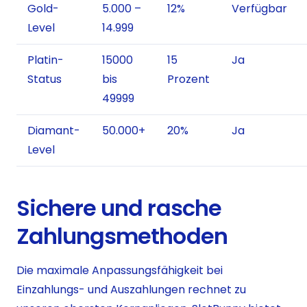
Gold-
5.000 –
12%
Verfügbar
Level
14.999
Platin-
15000
15
Ja
Status
bis
Prozent
49999
Diamant-
50.000+
20%
Ja
Level
Sichere und rasche
Zahlungsmethoden
Die maximale Anpassungsfähigkeit bei
Einzahlungs- und Auszahlungen rechnet zu