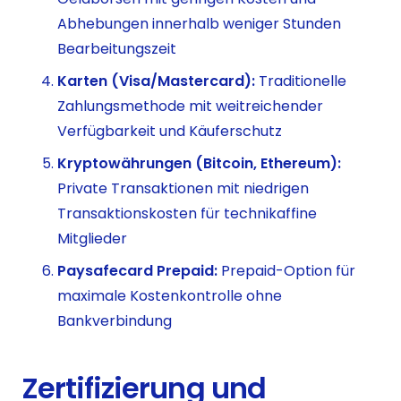
Abhebungen innerhalb weniger Stunden
Bearbeitungszeit
Karten (Visa/Mastercard):
Traditionelle
Zahlungsmethode mit weitreichender
Verfügbarkeit und Käuferschutz
Kryptowährungen (Bitcoin, Ethereum):
Private Transaktionen mit niedrigen
Transaktionskosten für technikaffine
Mitglieder
Paysafecard Prepaid:
Prepaid-Option für
maximale Kostenkontrolle ohne
Bankverbindung
Zertifizierung und