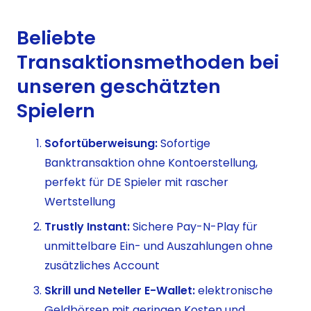
Beliebte
Transaktionsmethoden bei
unseren geschätzten
Spielern
Sofortüberweisung:
Sofortige
Banktransaktion ohne Kontoerstellung,
perfekt für DE Spieler mit rascher
Wertstellung
Trustly Instant:
Sichere Pay-N-Play für
unmittelbare Ein- und Auszahlungen ohne
zusätzliches Account
Skrill und Neteller E-Wallet:
elektronische
Geldbörsen mit geringen Kosten und