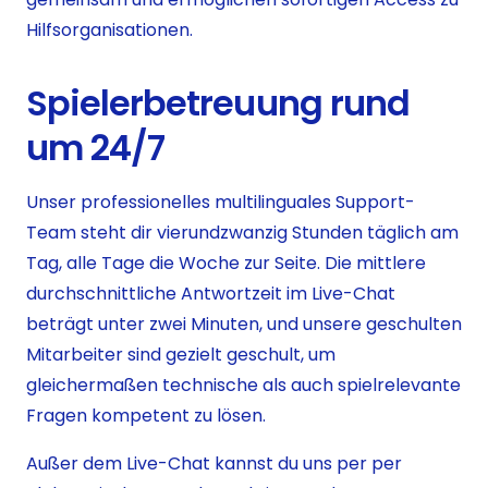
Hilfsorganisationen.
Spielerbetreuung rund
um 24/7
Unser professionelles multilinguales Support-
Team steht dir vierundzwanzig Stunden täglich am
Tag, alle Tage die Woche zur Seite. Die mittlere
durchschnittliche Antwortzeit im Live-Chat
beträgt unter zwei Minuten, und unsere geschulten
Mitarbeiter sind gezielt geschult, um
gleichermaßen technische als auch spielrelevante
Fragen kompetent zu lösen.
Außer dem Live-Chat kannst du uns per per