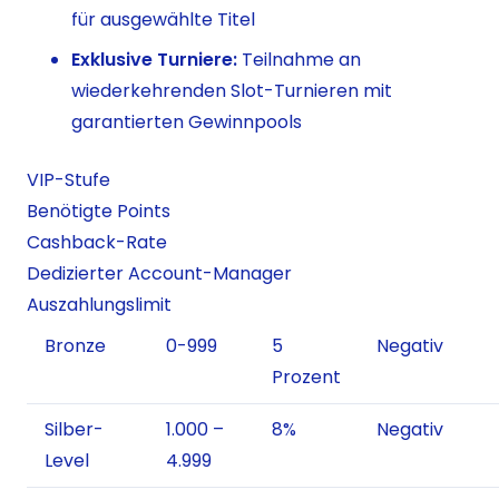
für ausgewählte Titel
Exklusive Turniere:
Teilnahme an
wiederkehrenden Slot-Turnieren mit
garantierten Gewinnpools
VIP-Stufe
Benötigte Points
Cashback-Rate
Dedizierter Account-Manager
Auszahlungslimit
Bronze
0-999
5
Negativ
Prozent
Silber-
1.000 –
8%
Negativ
Level
4.999