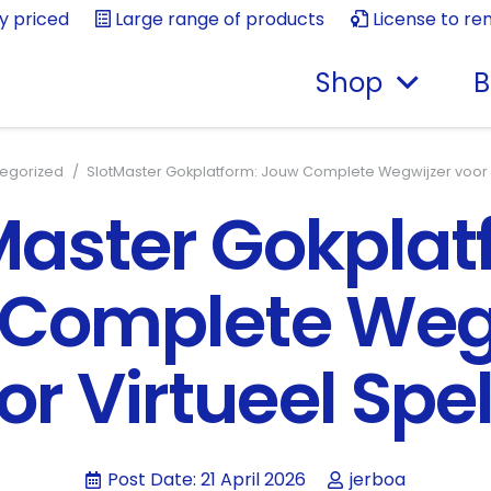
ly priced
Large range of products
License to re
Shop
B
egorized
/
SlotMaster Gokplatform: Jouw Complete Wegwijzer voor 
Master Gokplat
Complete Weg
or Virtueel Spe
Post Date:
21 April 2026
jerboa