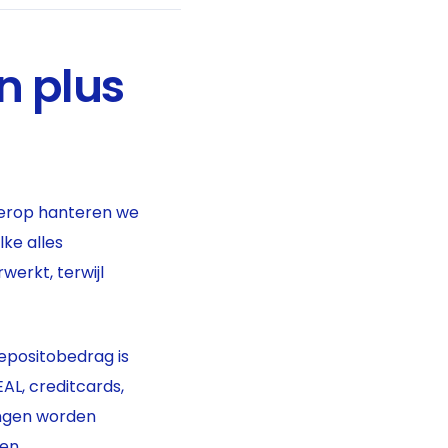
n plus
hierop hanteren we
lke alles
werkt, terwijl
epositobedrag is
L, creditcards,
lingen worden
en.