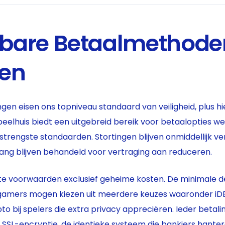
bare Betaalmethode
gen
ngen eisen ons topniveau standaard van veiligheid, plus 
speelhuis biedt een uitgebreid bereik voor betaalopties we
rengste standaarden. Stortingen blijven onmiddellijk ver
ang blijven behandeld voor vertraging aan reduceren.
e voorwaarden exclusief geheime kosten. De minimale d
 gamers mogen kiezen uit meerdere keuzes waaronder iDEA
to bij spelers die extra privacy appreciëren. Ieder beta
SSL-encryptie, de identieke systeem die bankiers hanter