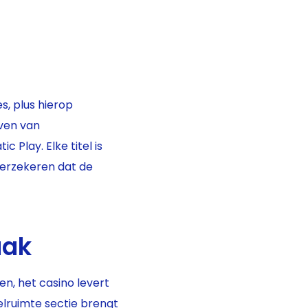
s, plus hierop
aven van
Play. Elke titel is
 verzekeren dat de
aak
n, het casino levert
pelruimte sectie brengt