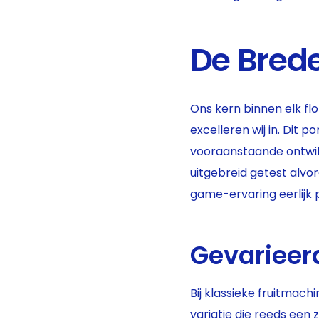
De Brede
Ons kern binnen elk flo
excelleren wij in. Dit p
vooraanstaande ontwikk
uitgebreid getest alvor
game-ervaring eerlijk 
Gevarieer
Bij klassieke fruitmac
variatie die reeds een 