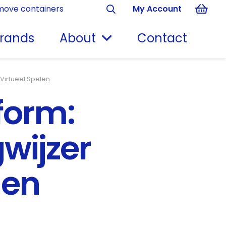
move containers
My Account
rands
About
Contact
Virtueel Spelen
form:
wijzer
len