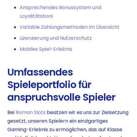
Ansprechendes Bonussystem und
Loyalitätsboni
Variable Zahlungsmethoden im Übersicht
Lizenzierung und Nutzerschutz
Mobiles Spiel-Erlebnis
Umfassendes
Spieleportfolio für
anspruchsvolle Spieler
Bei
Roman Slots
besitzen wir es uns zur Zielsetzung
gesetzt, unseren Spielern ein einzigartiges
Gaming-Erlebnis zu ermöglichen, das auf Klasse