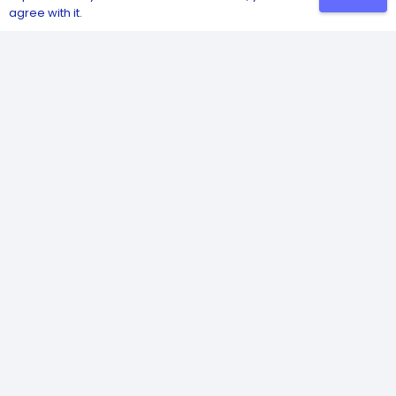
agree with it.
Catalog
Sanitizers
Detergents
Safety and Hygiene
Pest and Insect Control
Disinfectants
Poultry Health