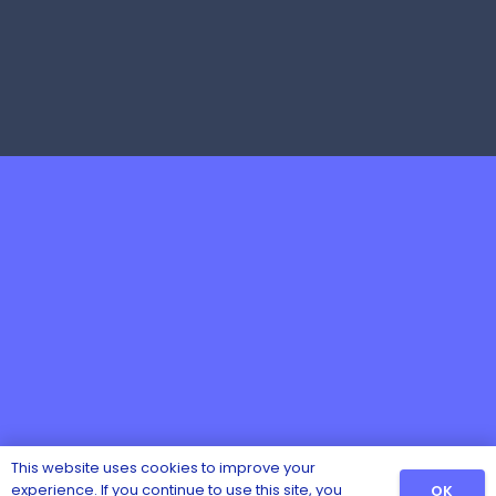
This website uses cookies to improve your
experience. If you continue to use this site, you
OK