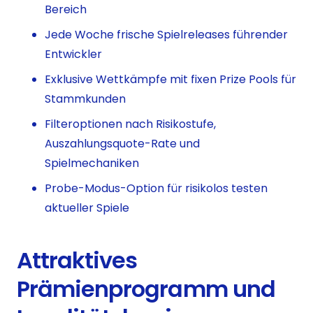
Bereich
Jede Woche frische Spielreleases führender
Entwickler
Exklusive Wettkämpfe mit fixen Prize Pools für
Stammkunden
Filteroptionen nach Risikostufe,
Auszahlungsquote-Rate und
Spielmechaniken
Probe-Modus-Option für risikolos testen
aktueller Spiele
Attraktives
Prämienprogramm und