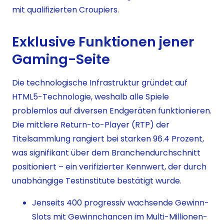
mit qualifizierten Croupiers.
Exklusive Funktionen jener
Gaming-Seite
Die technologische Infrastruktur gründet auf
HTML5-Technologie, weshalb alle Spiele
problemlos auf diversen Endgeräten funktionieren.
Die mittlere Return-to-Player (RTP) der
Titelsammlung rangiert bei starken 96.4 Prozent,
was signifikant über dem Branchendurchschnitt
positioniert – ein verifizierter Kennwert, der durch
unabhängige Testinstitute bestätigt wurde.
Jenseits 400 progressiv wachsende Gewinn-
Slots mit Gewinnchancen im Multi-Millionen-