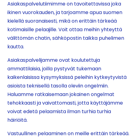
Asiakaspalvelutiimimme on tavoitettavissa joka
ikinen vuorokauden, ja tarjoamme apua suomen
kielellä suoranaisesti, mikä on erittäin tärkeää
kotimaisille pelaajille. Voit ottaa meihin yhteyttä
välittömän chatin, sähköpostin taikka puhelimen
kautta.
Asiakaspalvelijamme ovat koulutettuja
ammattilaisia, joilla pystyvät tukemaan
kaikenlaisissa kysymyksissä peleihin kytkeytyvistä
asioista teknisellä tasolla oleviin ongelmiin.
Haluamme ratkaisemaan jokainen ongelmat
tehokkaasti ja vaivattomasti, jotta käyttäjämme
voivat edetä pelaamista ilman turhia turhia
häiriöitä.
Vastuullinen pelaaminen on meille erittäin tärkeää.