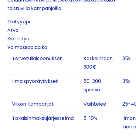
toistuvilla kampanjoilla.
Etutyyppi
Arvo
Kierrätys
Voimassaoloaika
Tervetuliaisbonukset
Korkeintaan
35x
300€
Ilmaispyöräytykset
50-200
35x
spinniä
Viikon Kampanjat
Vaihtelee
25-4
Takaisinmaksujärjestelmä
5-10%
Ilman
kierr