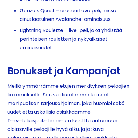
Gonzo’s Quest – uraauurtava peli, missä
ainutlaatuinen Avalanche-ominaisuus
Lightning Roulette – live-peli, joka yhdistää
perinteisen rouletten ja nykyaikaiset
ominaisuudet
Bonukset ja Kampanjat
Meillä ymmärrämme etujen merkityksen pelaajien
kokemukselle. Sen vuoksi olemme luoneet
monipuolisen tarjousohjelman, joka huomioi sekä
uudet että uskollisia asiakkaamme.
Tervetuliaispaketimme on laadittu antamaan
aloittaville pelaajille hyvä alku, ja jatkuva
pelaamisemme palkitsee uskollisia asiakkaita