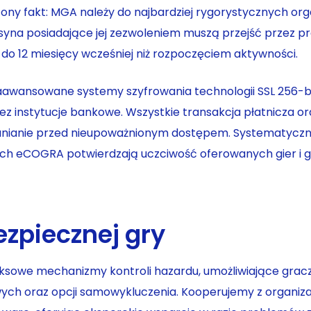
ony fakt: MGA należy do najbardziej rygorystycznych o
asyna posiadające jej zezwoleniem muszą przejść przez 
 do 12 miesięcy wcześniej niż rozpoczęciem aktywności.
wansowane systemy szyfrowania technologii SSL 256-bit
z instytucje bankowe. Wszystkie transakcja płatnicza 
anianie przed nieupoważnionym dostępem. Systematyczn
ich eCOGRA potwierdzają uczciwość oferowanych gier i 
ezpiecznej gry
owe mechanizmy kontroli hazardu, umożliwiające gracz
ch oraz opcji samowykluczenia. Kooperujemy z organiza