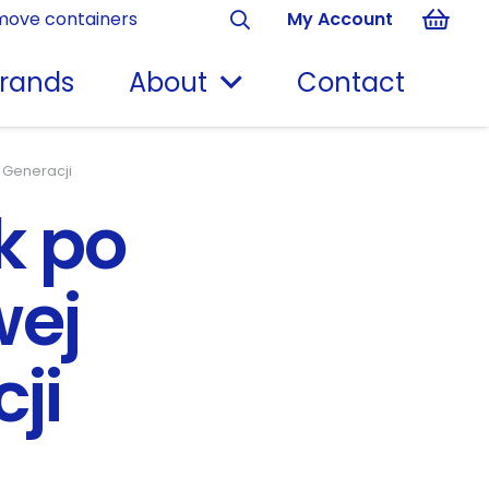
move containers
My Account
rands
About
Contact
 Generacji
k po
wej
ji