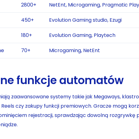
2800+
NetEnt, Microgaming, Pragmatic Play
450+
Evolution Gaming studio, Ezugi
180+
Evolution Gaming, Playtech
ne
70+
Microgaming, NetEnt
ne funkcje automatów
iają zaawansowane systemy takie jak Megaways, klastro
eels czy zakupy funkcji premiowych. Gracze mogą korzy
minięciem rejestracji, sprawdzając dowolną rozgrywkę 
eniądze.