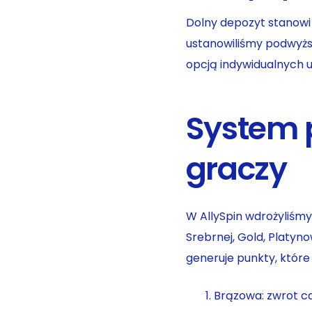
Dolny depozyt stanowi 
ustanowiliśmy podwyżs
opcją indywidualnych 
System 
graczy
W AllySpin wdrożyliśmy
Srebrnej, Gold, Platy
generuje punkty, któr
Brązowa: zwrot c