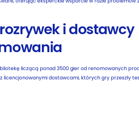
re, oferując eksperckie wsparcie w razie problemów z
 rozrywek i dostawcy
amowania
bibliotekę liczącą ponad 3500 gier od renomowanych pro
z licencjonowanymi dostawcami, których gry przeszły tes