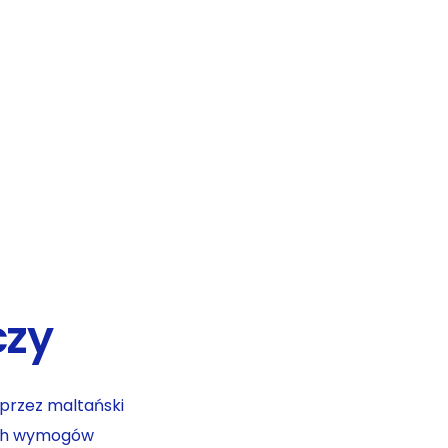
czy
przez maltański
ych wymogów