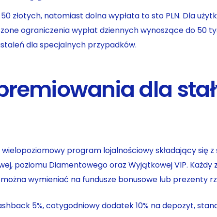
50 złotych, natomiast dolna wypłata to sto PLN. Dla użyt
zone ograniczenia wypłat dziennych wynoszące do 50 tys
ustaleń dla specjalnych przypadków.
premiowania dla sta
 wielopoziomowy program lojalnościowy składający się z s
nowej, poziomu Diamentowego oraz Wyjątkowej VIP. Każdy
e można wymieniać na fundusze bonusowe lub prezenty r
ashback 5%, cotygodniowy dodatek 10% na depozyt, sta