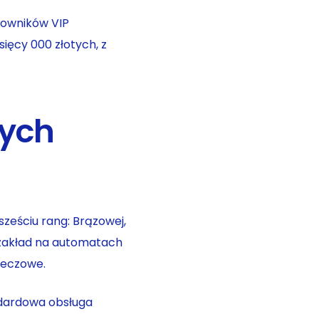
kowników VIP
ięcy 000 złotych, z
łych
ześciu rang: Brązowej,
 zakład na automatach
zeczowe.
ndardowa obsługa