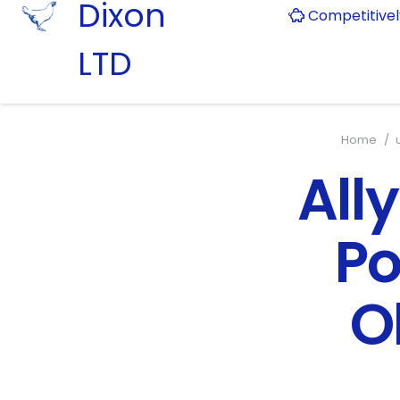
Dixon
Competitive
LTD
Home
/
All
Po
O