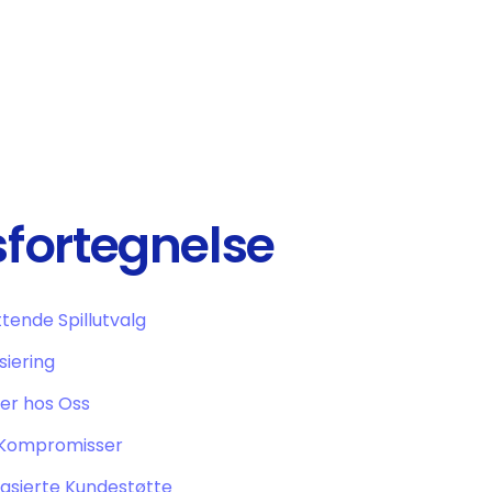
sfortegnelse
ende Spillutvalg
siering
er hos Oss
 Kompromisser
asjerte Kundestøtte