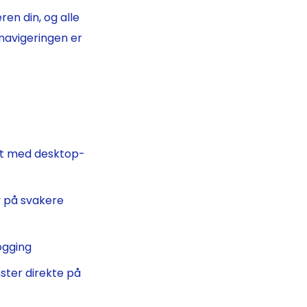
ren din, og alle
 navigeringen er
net med desktop-
v på svakere
ogging
ster direkte på