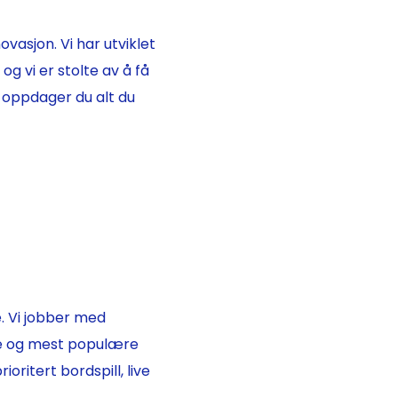
vasjon. Vi har utviklet
g vi er stolte av å få
oppdager du alt du
e. Vi jobber med
este og mest populære
ioritert bordspill, live