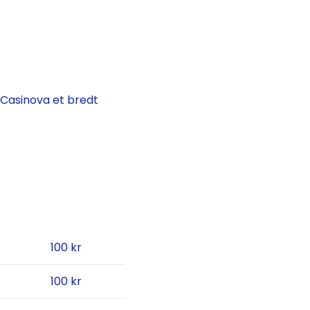
r Casinova et bredt
100 kr
100 kr