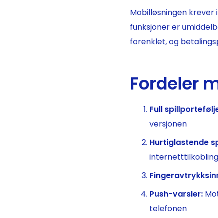
Mobilløsningen krever i
funksjoner er umiddelba
forenklet, og betaling
Fordeler 
Full spillportefølj
versjonen
Hurtiglastende spi
internetttilkoblin
Fingeravtrykksin
Push-varsler:
Mot
telefonen