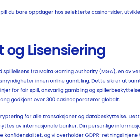
pill du bare oppdager hos selekterte casino-sider, utviklet
 og Lisensiering
spillelisens fra Malta Gaming Authority (MGA), en av ve
smyndigheter innen online gambling. Dette sikrer at samtl
injer for fair spill, ansvarlig gambling og spillerbeskyttels
gang godkjent over 300 casinooperatører globalt.
ryptering for alle transaksjoner og databeskyttelse. Dett
yttes av internasjonale banker. Din personlige informas
onfidensialitet, og vi overholder GDPR-retningslinjene ti