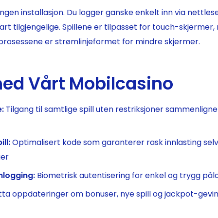
ngen installasjon. Du logger ganske enkelt inn via nettlese
rt tilgjengelige. Spillene er tilpasset for touch-skjermer,
sprosessene er strømlinjeformet for mindre skjermer.
med Vårt Mobilcasino
e:
Tilgang til samtlige spill uten restriksjoner sammenlig
ll:
Optimalisert kode som garanterer rask innlasting sel
ger
nlogging:
Biometrisk autentisering for enkel og trygg pål
ta oppdateringer om bonuser, nye spill og jackpot-gevin