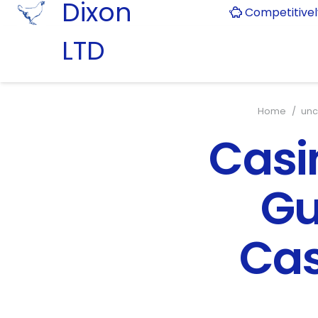
Dixon
Competitive
LTD
Home
/
unc
Casin
Gu
Cas