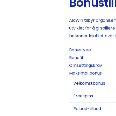
Bonusti
AlaWin tilbyr organise
utviklet for å gi spille
belønner lojalitet over t
Bonustype
Benefit
Omsettingskrav
Maksimal bonus
Velkomstbonus
Freespins
Reload-tilbud