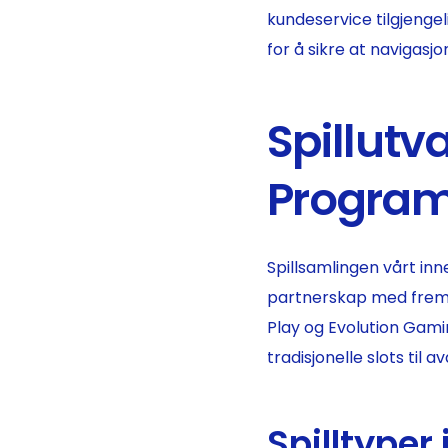
kundeservice tilgjengel
for å sikre at navigasj
Spillutv
Program
Spillsamlingen vårt inne
partnerskap med fremr
Play og Evolution Gaming
tradisjonelle slots til 
Spilltyper 