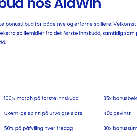
lbud hos AlaWin
rte bonustilbud for både nye og erfarne spillere. Velkoms
re ekstra spillemidler fra det første innskudd, samtidig so
id.
100% match på første innskudd
35x bonusbel
Ukentlige spinn på utvalgte slots
40x gevinst
50% på påfylling hver fredag
30x bonussu