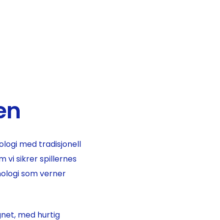
en
logi med tradisjonell
 vi sikrer spillernes
nologi som verner
gnet, med hurtig