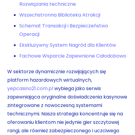
Rozwiązania techniczne
Wszechstronna Biblioteka Atrakcji
Schemat Transakcji i Bezpieczeństwo
Operacji
Ekskluzywny System Nagród dla Klientów
Fachowe Wsparcie Zapewnione Całodobowo
W sektorze dynamicznie rozwijających się
platform hazardowych wirtualnych,
yepcasino21.com.pl
wybiega jako serwis
zapewniająca oryginalne doświadczenia kasynowe
zintegrowane z nowoczesną systemami
technicznymi. Nasza strategia koncentruje się na
oferowaniu klientom nie jedynie gier szczytowej
rangi, ale również zabezpieczonego i uczciwego