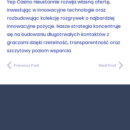
Yep Casino nieustannie rozwija własną ofertę,
inwestując w innowacyjne technologie oraz
rozbudowując kolekcję rozgrywek o najbardziej
innowacyjne pozycje. Nasze strategia koncentruje
się na budowaniu długotrwałych kontaktów z
graczami dzięki rzetelność, transparentność oraz
szczytowy poziom wsparcia.
Previous Post
Next Post