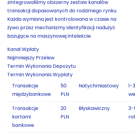
zintegrowaliśmy obszerny zestaw kanałów
transakcji dopasowanych do rodzimego rynku.
Każda wymiana jest kontrolowana w czasie na
żywo przez mechanizmy identyfikacji nadużyć
bazujące na maszynowej intelekcie.
Kanał Wpłaty
Najmniejszy Przelew
Termin Wykonania Depozytu
Termin Wykonania Wypłaty
Transakcje
50
Natychmiastowy
1-
międzybankowe
PLN
we
Transakcje
20
Błyskawiczny
3-
kartami
PLN
ro
bankowe