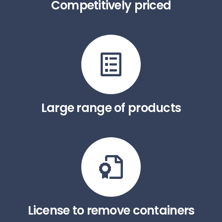
Competitively priced
Large range of products
License to remove containers