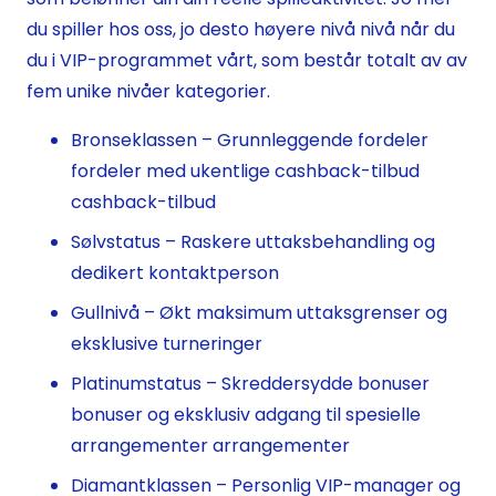
du spiller hos oss, jo desto høyere nivå nivå når du
du i VIP-programmet vårt, som består totalt av av
fem unike nivåer kategorier.
Bronseklassen – Grunnleggende fordeler
fordeler med ukentlige cashback-tilbud
cashback-tilbud
Sølvstatus – Raskere uttaksbehandling og
dedikert kontaktperson
Gullnivå – Økt maksimum uttaksgrenser og
eksklusive turneringer
Platinumstatus – Skreddersydde bonuser
bonuser og eksklusiv adgang til spesielle
arrangementer arrangementer
Diamantklassen – Personlig VIP-manager og