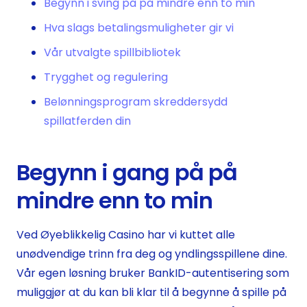
Begynn i sving på på mindre enn to min
Hva slags betalingsmuligheter gir vi
Vår utvalgte spillbibliotek
Trygghet og regulering
Belønningsprogram skreddersydd
spillatferden din
Begynn i gang på på
mindre enn to min
Ved Øyeblikkelig Casino har vi kuttet alle
unødvendige trinn fra deg og yndlingsspillene dine.
Vår egen løsning bruker BankID-autentisering som
muliggjør at du kan bli klar til å begynne å spille på