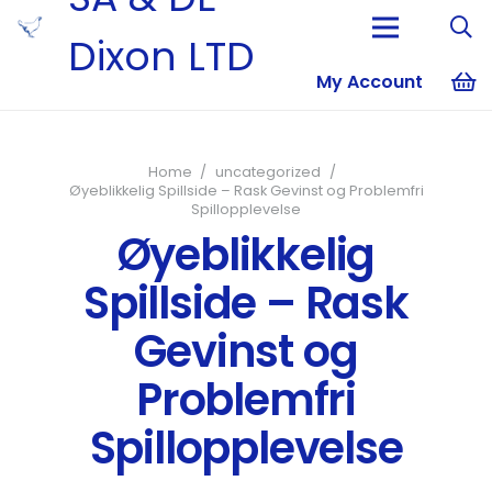
Dixon LTD
My Account
No products i
Home
/
uncategorized
/
Øyeblikkelig Spillside – Rask Gevinst og Problemfri
Spillopplevelse
Øyeblikkelig
Spillside – Rask
Gevinst og
Problemfri
Spillopplevelse