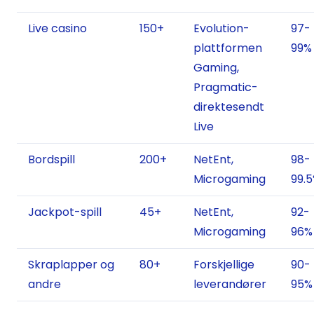
Live casino
150+
Evolution-
97-
plattformen
99%
Gaming,
Pragmatic-
direktesendt
Live
Bordspill
200+
NetEnt,
98-
Microgaming
99.
Jackpot-spill
45+
NetEnt,
92-
Microgaming
96%
Skraplapper og
80+
Forskjellige
90-
andre
leverandører
95%