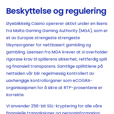
Beskyttelse og regulering
Øyeblikkelig Casino opererer aktivt under en lisens
fra Malta Gaming Gaming Authority (MGA), som er
et av Europas strengeste strengeste
tilsynsorganer for nettbasert gambling og
gambling. Lisensen fra MGA krever at vi overholder
rigorøse krav til spillerens sikkerhet, rettferdig spill
og finansiell transparens. Samtlige spilltitlene på
nettsiden vår blir regelmessig kontrollert av
uavhengige kontrollorganer som eCOGRA-
organisasjonen for å sikre at RTP-prosentene er
korrekte.
Vi anvender 256-bit SSL-kryptering for alle våre
finansielle transaksjoner og personinformasjon,