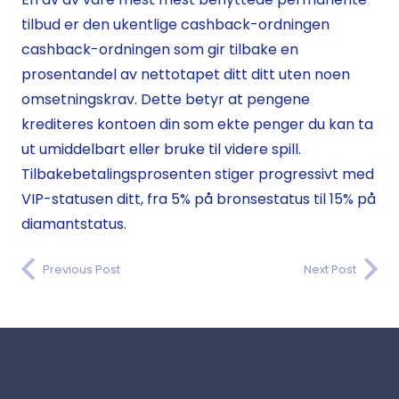
tilbud er den ukentlige cashback-ordningen
cashback-ordningen som gir tilbake en
prosentandel av nettotapet ditt ditt uten noen
omsetningskrav. Dette betyr at pengene
krediteres kontoen din som ekte penger du kan ta
ut umiddelbart eller bruke til videre spill.
Tilbakebetalingsprosenten stiger progressivt med
VIP-statusen ditt, fra 5% på bronsestatus til 15% på
diamantstatus.
Previous Post
Next Post