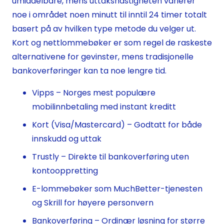
umiddelbare, mens uttakshastigheten varierer
noe i området noen minutt til inntil 24 timer totalt
basert på av hvilken type metode du velger ut.
Kort og nettlommebøker er som regel de raskeste
alternativene for gevinster, mens tradisjonelle
bankoverføringer kan ta noe lengre tid.
Vipps – Norges mest populære
mobilinnbetaling med instant kreditt
Kort (Visa/Mastercard) – Godtatt for både
innskudd og uttak
Trustly – Direkte til bankoverføring uten
kontooppretting
E-lommebøker som MuchBetter-tjenesten
og Skrill for høyere personvern
Bankoverføring – Ordinær løsning for større