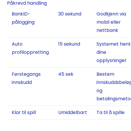
Påkrevd handling
BankID-
30 sekund
Godkjenn via
pålogging
mobil eller
nettbank
Auto
15 sekund
Systemet hent
profiloppretting
dine
opplysninger
Førstegangs
45 sek
Bestem
innskudd
innskuddsbelø
og
betalingsmeto
Klar til spill
Umiddelbart
Ta til å spille