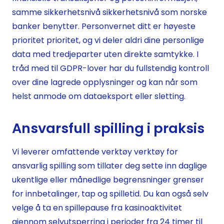
samme sikkerhetsnivå sikkerhetsnivå som norske
banker benytter. Personvernet ditt er høyeste
prioritet prioritet, og vi deler aldri dine personlige
data med tredjeparter uten direkte samtykke. I
tråd med til GDPR-lover har du fullstendig kontroll
over dine lagrede opplysninger og kan når som
helst anmode om dataeksport eller sletting.
Ansvarsfull spilling i praksis
Vi leverer omfattende verktøy verktøy for
ansvarlig spilling som tillater deg sette inn daglige
ukentlige eller månedlige begrensninger grenser
for innbetalinger, tap og spilletid. Du kan også selv
velge å ta en spillepause fra kasinoaktivitet
gjennom selvutsperring i perioder fra 24 timer til