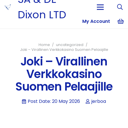
Dixon LTD
My Account
No products i
Home
/
uncategorized
/
Joki – Virallinen Verkkokasino Suomen Pelaajille
Joki – Virallinen
Verkkokasino
Suomen Pelaajille
Post Date:
20 May 2026
jerboa