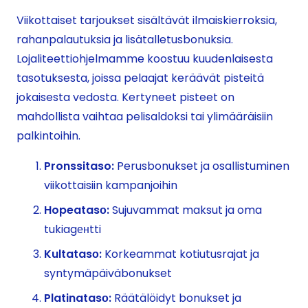
Viikottaiset tarjoukset sisältävät ilmaiskierroksia,
rahanpalautuksia ja lisätalletusbonuksia.
Lojaliteettiohjelmamme koostuu kuudenlaisesta
tasotuksesta, joissa pelaajat keräävät pisteitä
jokaisesta vedosta. Kertyneet pisteet on
mahdollista vaihtaa pelisaldoksi tai ylimääräisiin
palkintoihin.
Pronssitaso:
Perusbonukset ja osallistuminen
viikottaisiin kampanjoihin
Hopeatasо:
Sujuvammat maksut ja oma
tukiagенtti
Kultatasо:
Korkeammat kotiutusrajat ja
syntymäpäiväbonukset
Platinatasо:
Räätälöidyt bonukset ja