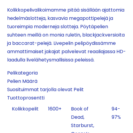
Kolikkopelivalikoimamme pitää sisällään ajattomia
hedelmäslotteja, kasvavia megapottipelejä ja
tuoreimpia moderneja slotteja. Pöytäpelien
suhteen meillä on monia ruletin, blackjackversioita
ja baccarat-pelejä. Livepelin pelipöydissämme
ammattimaiset jakajat palvelevat reaaliajassa HD-
laadulla livelähetysmallisissa peleissä.
Pelikategoria
Pelien Määrä
Suosituimmat tarjolla olevat Pelit
Tuottoprosentti
Kolikkopelit
1600+
Book of
94-
Dead,
97%
Starburst,