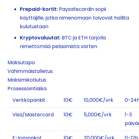
Prepaid-kortit:
Paysafecardin sopii
käyttäjille, jotka nimenomaan toivovat hallita
kulutustaan
Kryptovaluutat:
BTC ja ETH tarjolla
nimettömää pelaamista varten
Maksutapa
Vähimmäistalletus
Maksimikotiutus
Prosessointiaika
Verkkopankit
10€
10,000€/vrk
0-24
Visa/Mastercard
10€
5,000€/vrk
1-3
päivä
E-lompakot
10€
20,000€/vrk
0-12h