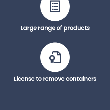
Large range of products
License to remove containers