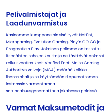
Pelivalmistajat ja
Laadunvarmistus
Kasinomme kumppaneihin sisältyvät NetEnt,
Microgaming, Evolution Gaming, Play’n GO GO ja
Pragmaticin Play. Jokainen pelimme on testattu
itsenäisten tahojen kautta ja ne täyttävät ankarat
reiluusvaatimukset. Verified Fact: Malta Gaming
Authorityn valvoja (MGA) määrää kaikkia
lisenssinhaltijoita käyttämään riippumattoman
instanssin varmentamaa
satunnaisuusgeneraattoria jokaisessa peleissä.
Varmat Maksumetodit ja