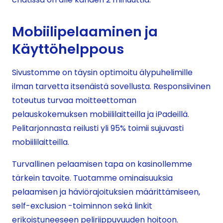
Mobiilipelaaminen ja
Käyttöhelppous
Sivustomme on täysin optimoitu älypuhelimille
ilman tarvetta itsenäistä sovellusta. Responsiivinen
toteutus turvaa moitteettoman
pelauskokemuksen mobiililaitteilla ja iPadeillä.
Pelitarjonnasta reilusti yli 95% toimii sujuvasti
mobiililaitteilla.
Turvallinen pelaamisen tapa on kasinollemme
tärkein tavoite. Tuotamme ominaisuuksia
pelaamisen ja häviörajoituksien määrittämiseen,
self-exclusion -toiminnon sekä linkit
erikoistuneeseen peliriippuvuuden hoitoon.