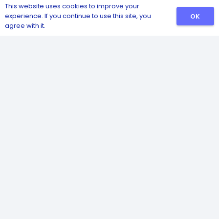
This website uses cookies to improve your
experience. If you continue to use this site, you
OK
agree with it.
Catalog
Sanitizers
Detergents
Safety and Hygiene
Pest and Insect Control
Disinfectants
Poultry Health
Housing Supplies