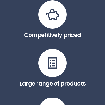
Competitively priced
Large range of products