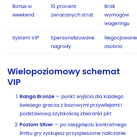
Bonus w
10 procent
Brak
weekend
zwracanych strat
wymogów
wageringu
System VIP
Spersonalizowane
Negocjowane
nagrody
osobno
Wielopoziomowy schemat
VIP
Ranga Bronze
— punkt wyjścia dla każdego
świeżego gracza z bazowymi przywilejami i
podstawową szybkością zbierania pkt
Poziom Silver
— po osiągnięciu konkretnego
limitu gry zyskujesz przyspieszone naliczanie