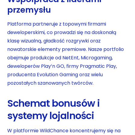
przemysłu
Platforma partneruje z topowymi firmami
deweloperskimi, co prowadzi się na doskonałą
klasę wizualną, gładkość rozgrywki oraz
nowatorskie elementy premiowe. Nasze portfolio
obejmuje produkcje od NetEnt, Microgaming,
deweloperów Play’n GO, firmy Pragmatic Play,
producenta Evolution Gaming oraz wielu
pozostałych szanowanych twórców.
Schemat bonusów i
systemy lojalności
W platformie WildChance koncentrujemy się na