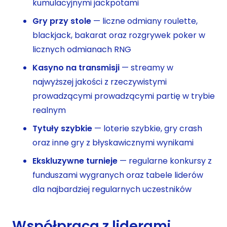
kumulacyjnymi jackpotami
Gry przy stole
— liczne odmiany roulette,
blackjack, bakarat oraz rozgrywek poker w
licznych odmianach RNG
Kasyno na transmisji
— streamy w
najwyższej jakości z rzeczywistymi
prowadzącymi prowadzącymi partię w trybie
realnym
Tytuły szybkie
— loterie szybkie, gry crash
oraz inne gry z błyskawicznymi wynikami
Ekskluzywne turnieje
— regularne konkursy z
funduszami wygranych oraz tabele liderów
dla najbardziej regularnych uczestników
Współpraca z liderami