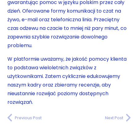
gwarantując pomoc w języku polskim przez cały
dzień. Oferowane formy komunikacji to czat na
żywo, e-mail oraz telefoniczna linia. Przeciętny
czas odzewu na czacie to mniej niż pary minut, co
zapewnia szybkie rozwiązanie dowolnego
problemu.
W platformie uważamy, że jakość pomocy klienta
to podstawa wieloletnich związków z
użytkownikami. Zatem cyklicznie edukowujemy
naszym kadry oraz zbieramy recenzje, aby
nieustannie rozwijać poziomy dostępnych
rozwiązań.
Previous Post
Next Post