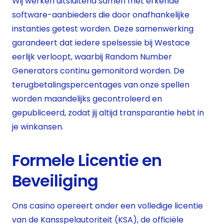
Wij werken uitsluitend samen met erkende
software-aanbieders die door onafhankelijke
instanties getest worden. Deze samenwerking
garandeert dat iedere spelsessie bij Westace
eerlijk verloopt, waarbij Random Number
Generators continu gemonitord worden. De
terugbetalingspercentages van onze spellen
worden maandelijks gecontroleerd en
gepubliceerd, zodat jij altijd transparantie hebt in
je winkansen.
Formele Licentie en
Beveiliging
Ons casino opereert onder een volledige licentie
van de Kansspelautoriteit (KSA), de officiële