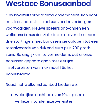
Westace Bonusaanbod
Ons loyaliteitsprogramma onderscheidt zich door
een transparante structuur zonder verborgen
voorwaarden. Nieuwe spelers ontvangen een
welkomstbonus dat zich uitstrekt over de eerste
drie stortingen, met bonussen die oplopen tot een
totaalwaarde van duizend euro plus 200 gratis
spins. Belangrijk om te vermelden is dat al onze
bonussen gepaard gaan met eerlijke
inzetvereisten van maximaal 35x het
bonusbedrag.
Naast het welkomstaanbod bieden we:
Wekelijkse cashback van 10% op netto
verliezen, zonder inzetvereisten