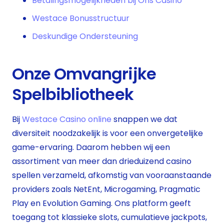
Betalingsmogelijkheden bij Ons Casino
Westace Bonusstructuur
Deskundige Ondersteuning
Onze Omvangrijke
Spelbibliotheek
Bij
Westace Casino online
snappen we dat
diversiteit noodzakelijk is voor een onvergetelijke
game-ervaring. Daarom hebben wij een
assortiment van meer dan drieduizend casino
spellen verzameld, afkomstig van vooraanstaande
providers zoals NetEnt, Microgaming, Pragmatic
Play en Evolution Gaming. Ons platform geeft
toegang tot klassieke slots, cumulatieve jackpots,