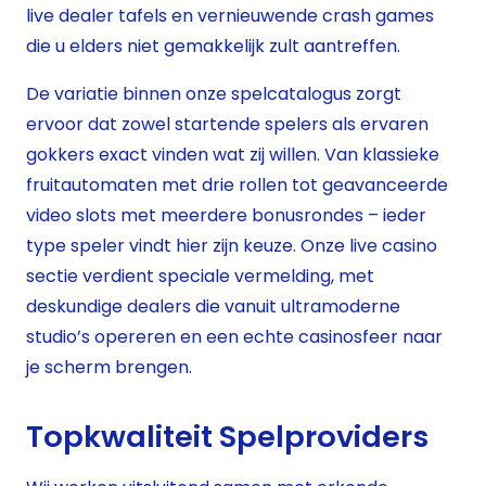
live dealer tafels en vernieuwende crash games
die u elders niet gemakkelijk zult aantreffen.
De variatie binnen onze spelcatalogus zorgt
ervoor dat zowel startende spelers als ervaren
gokkers exact vinden wat zij willen. Van klassieke
fruitautomaten met drie rollen tot geavanceerde
video slots met meerdere bonusrondes – ieder
type speler vindt hier zijn keuze. Onze live casino
sectie verdient speciale vermelding, met
deskundige dealers die vanuit ultramoderne
studio’s opereren en een echte casinosfeer naar
je scherm brengen.
Topkwaliteit Spelproviders