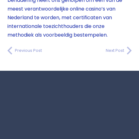
benadering heeft ons geholpen om een van de
meest verantwoordelijke online casino’s van
Nederland te worden, met certificaten van
internationale toezichthouders die onze
methodiek als voorbeeldig bestempelen.
Previous Post
Next Post