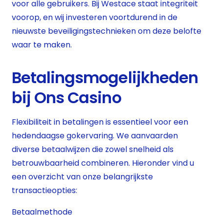
voor alle gebruikers. Bij Westace staat integriteit
voorop, en wij investeren voortdurend in de
nieuwste beveiligingstechnieken om deze belofte
waar te maken.
Betalingsmogelijkheden
bij Ons Casino
Flexibiliteit in betalingen is essentieel voor een
hedendaagse gokervaring. We aanvaarden
diverse betaalwijzen die zowel snelheid als
betrouwbaarheid combineren. Hieronder vind u
een overzicht van onze belangrijkste
transactieopties:
Betaalmethode