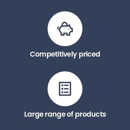
Competitively priced
Large range of products