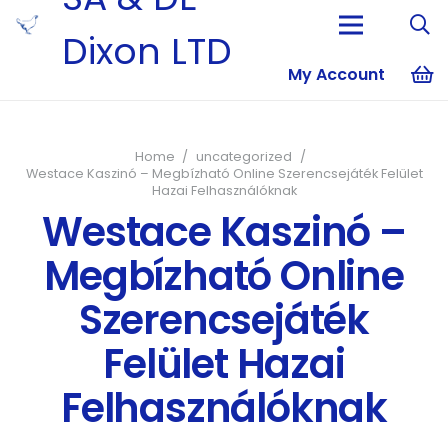
Dixon LTD
My Account
No products i
Home
/
uncategorized
/
Westace Kaszinó – Megbízható Online Szerencsejáték Felület
Hazai Felhasználóknak
Westace Kaszinó –
Megbízható Online
Szerencsejáték
Felület Hazai
Felhasználóknak