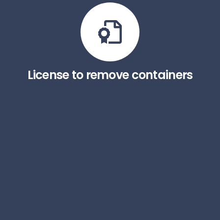
License to remove containers