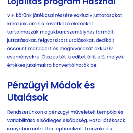
Lojalitás program Hasznai
VIP körünk játékosai részére exkluzív juttatásokat
kínálunk, amik a következő elemeket
tartalmazzák magukban: személyhez formált
juttatásokat, felgyorsított utalásokat, dedikált
account managert és meghívásokat exkluzív
eseményekre. Összes tét kreditet állít elő, melyek
értékes jutalmakra konvertálhatók be.
Pénzügyi Módok és
Utalások
Rendszerünkön a pénzügyi műveletek tempója és
variabilitása elsődleges elsőbbség. Hazai játékosok
irányában célzottan optimalizált tranzakciós