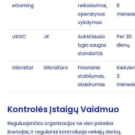
eGaming
reikalavimai,
6
operatyvus
mėnesi
vykdymas
UKGC
JK
Aukščiausio
Per 30
lygio saugos
dienų
standartai
Gibraltar
Gibraltaro
Finansinis
Kiekvie
stabilumas,
3
skaidrumas
mėnesi
Kontrolės Įstaigų Vaidmuo
Reguliuojančios organizacijos ne vien pateikia
licencijas, ir reguliariai kontroliuoja veikėjų darbą,