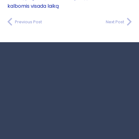
kalbomis visada laiką
Previous Post
Next Post