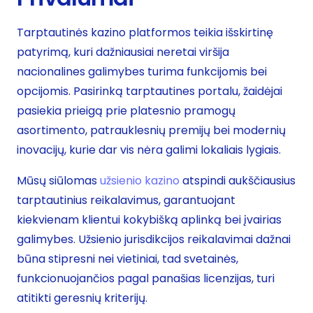
Tarptautinės kazino platformos teikia išskirtinę
patyrimą, kuri dažniausiai neretai viršija
nacionalines galimybes turima funkcijomis bei
opcijomis. Pasirinką tarptautines portalu, žaidėjai
pasiekia prieigą prie platesnio pramogų
asortimento, patrauklesnių premijų bei modernių
inovacijų, kurie dar vis nėra galimi lokaliais lygiais.
Mūsų siūlomas
užsienio kazino
atspindi aukščiausius
tarptautinius reikalavimus, garantuojant
kiekvienam klientui kokybišką aplinką bei įvairias
galimybes. Užsienio jurisdikcijos reikalavimai dažnai
būna stipresni nei vietiniai, tad svetainės,
funkcionuojančios pagal panašias licenzijas, turi
atitikti geresnių kriterijų.