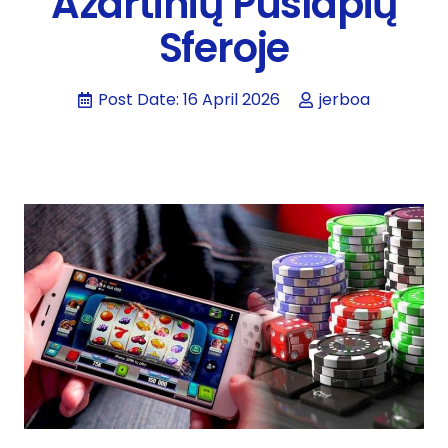
Azartinių Puslapių
Sferoje
Post Date:
16 April 2026
jerboa