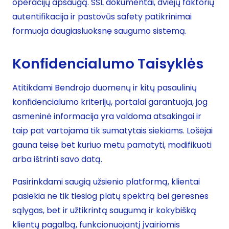
operacijų apsaugą. SSL dokumentai, dviejų faktorių
autentifikacija ir pastovūs safety patikrinimai
formuoja daugiasluoksnę saugumo sistemą.
Konfidencialumo Taisyklės
Atitikdami Bendrojo duomenų ir kitų pasaulinių
konfidencialumo kriterijų, portalai garantuoja, jog
asmeninė informacija yra valdoma atsakingai ir
taip pat vartojama tik sumatytais siekiams. Lošėjai
gauna teisę bet kuriuo metu pamatyti, modifikuoti
arba ištrinti savo datą.
Pasirinkdami saugią užsienio platformą, klientai
pasiekia ne tik tiesiog platų spektrą bei geresnes
sąlygas, bet ir užtikrintą saugumą ir kokybišką
klientų pagalbą, funkcionuojantį įvairiomis