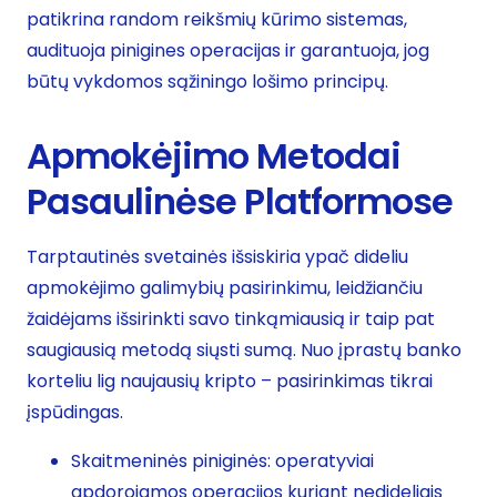
patikrina random reikšmių kūrimo sistemas,
audituoja pinigines operacijas ir garantuoja, jog
būtų vykdomos sąžiningo lošimo principų.
Apmokėjimo Metodai
Pasaulinėse Platformose
Tarptautinės svetainės išsiskiria ypač dideliu
apmokėjimo galimybių pasirinkimu, leidžiančiu
žaidėjams išsirinkti savo tinkąmiausią ir taip pat
saugiausią metodą siųsti sumą. Nuo įprastų banko
korteliu lig naujausių kripto – pasirinkimas tikrai
įspūdingas.
Skaitmeninės piniginės: operatyviai
apdorojamos operacijos kuriant nedideliais