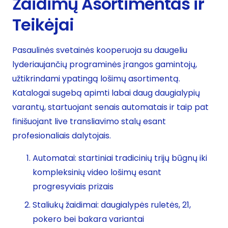
Žaidimų Asortimentas ir
Teikėjai
Pasaulinės svetainės kooperuoja su daugeliu
lyderiaujančių programinės įrangos gamintojų,
užtikrindami ypatingą lošimų asortimentą.
Katalogai sugebą apimti labai daug daugialypių
varantų, startuojant senais automatais ir taip pat
finišuojant live transliavimo stalų esant
profesionaliais dalytojais.
Automatai: startiniai tradicinių trijų būgnų iki
kompleksinių video lošimų esant
progresyviais prizais
Staliukų žaidimai: daugialypės ruletės, 21,
pokero bei bakara variantai