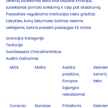
Leidimų suteikimas lieka svarbiausias kriterijus,
suteikiantis portalo solidumą ir taip pat skaidrumą.
Pasaulinės reguliavimo institucijos taiko griežtas
taisykles, kurių laikymasis būtinas visiems
veikėjams, ketina pateikti paslaugas ES sričiai.
Licencijos Kategorija
Teritorija
Svarbiausios Charakteristikos
Audito Dažnumas
MGA
Malta
Aukšta
Kiekvie
priežiūra,
ketvirtį
Europos
laiko
Sąjungos
reikalavimai
Curacao
Kiurasao
Pritaikomi
Kiekvie