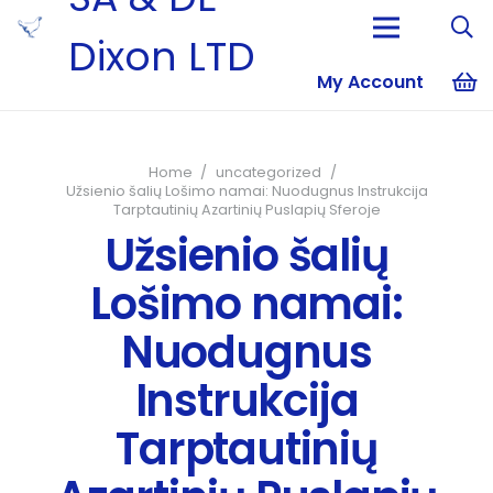
Dixon LTD
My Account
No products i
Home
/
uncategorized
/
Užsienio šalių Lošimo namai: Nuodugnus Instrukcija
Tarptautinių Azartinių Puslapių Sferoje
Užsienio šalių
Lošimo namai:
Nuodugnus
Instrukcija
Tarptautinių