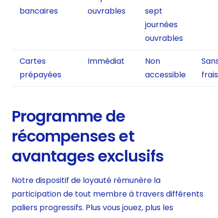
bancaires
ouvrables
sept
journées
ouvrables
Cartes
Immédiat
Non
San
prépayées
accessible
frais
Programme de
récompenses et
avantages exclusifs
Notre dispositif de loyauté rémunère la
participation de tout membre à travers différents
paliers progressifs. Plus vous jouez, plus les