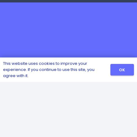
This website uses cookies to improve your
experience. If you continue to use this site, you
OK
agree with it.