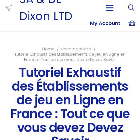
Dixon LTD
My Account
No products i
Home
/
uncategorized
/
Tutoriel Exhaustif des Établissements de jeu en Ligne en
France : Tout ce que vous devez Devez Savoir
Tutoriel Exhaustif
des Établissements
de jeu en Ligne en
France : Tout ce que
vous devez Devez