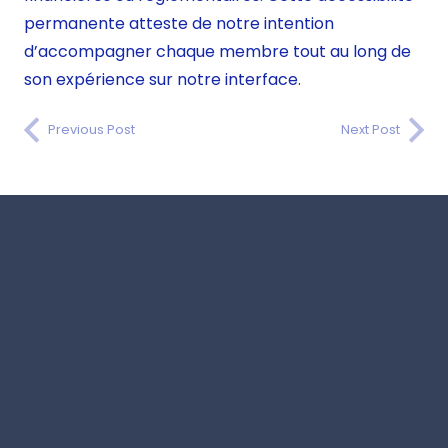
permanente atteste de notre intention
d’accompagner chaque membre tout au long de
son expérience sur notre interface.
Previous Post
Next Post