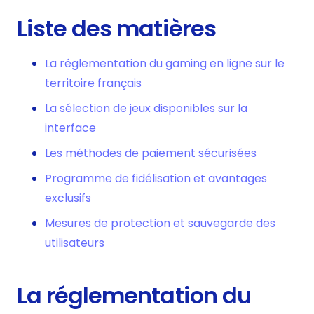
Liste des matières
La réglementation du gaming en ligne sur le
territoire français
La sélection de jeux disponibles sur la
interface
Les méthodes de paiement sécurisées
Programme de fidélisation et avantages
exclusifs
Mesures de protection et sauvegarde des
utilisateurs
La réglementation du