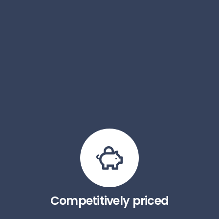
Competitively priced