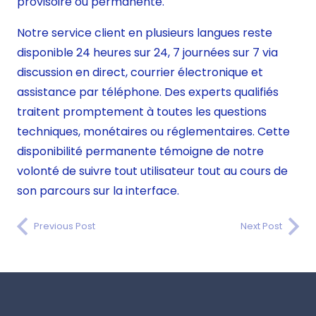
provisoire ou permanente.
Notre service client en plusieurs langues reste
disponible 24 heures sur 24, 7 journées sur 7 via
discussion en direct, courrier électronique et
assistance par téléphone. Des experts qualifiés
traitent promptement à toutes les questions
techniques, monétaires ou réglementaires. Cette
disponibilité permanente témoigne de notre
volonté de suivre tout utilisateur tout au cours de
son parcours sur la interface.
Previous Post
Next Post