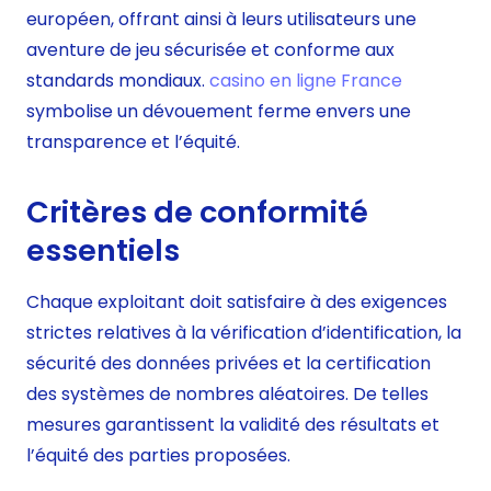
européen, offrant ainsi à leurs utilisateurs une
aventure de jeu sécurisée et conforme aux
standards mondiaux.
casino en ligne France
symbolise un dévouement ferme envers une
transparence et l’équité.
Critères de conformité
essentiels
Chaque exploitant doit satisfaire à des exigences
strictes relatives à la vérification d’identification, la
sécurité des données privées et la certification
des systèmes de nombres aléatoires. De telles
mesures garantissent la validité des résultats et
l’équité des parties proposées.