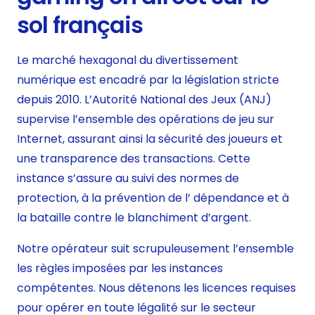
sol français
Le marché hexagonal du divertissement
numérique est encadré par la législation stricte
depuis 2010. L’Autorité National des Jeux (ANJ)
supervise l’ensemble des opérations de jeu sur
Internet, assurant ainsi la sécurité des joueurs et
une transparence des transactions. Cette
instance s’assure au suivi des normes de
protection, à la prévention de l’ dépendance et à
la bataille contre le blanchiment d’argent.
Notre opérateur suit scrupuleusement l’ensemble
les règles imposées par les instances
compétentes. Nous détenons les licences requises
pour opérer en toute légalité sur le secteur