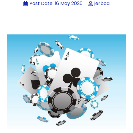
Post Date:
16 May 2026
jerboa