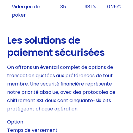
Video jeu de
35
98.1%
0.25€
poker
Les solutions de
paiement sécurisées
On offrons un éventail complet de options de
transaction ajustées aux préférences de tout
membre. Une sécurité financière représente
notre priorité absolue, avec des protocoles de
chiffrement SSL deux cent cinquante-six bits
protégeant chaque opération.
Option
Temps de versement