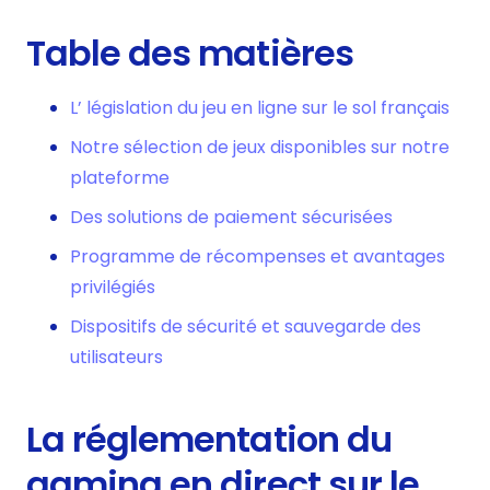
Table des matières
L’ législation du jeu en ligne sur le sol français
Notre sélection de jeux disponibles sur notre
plateforme
Des solutions de paiement sécurisées
Programme de récompenses et avantages
privilégiés
Dispositifs de sécurité et sauvegarde des
utilisateurs
La réglementation du
gaming en direct sur le