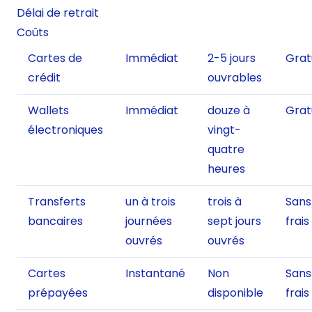
Délai de retrait
Coûts
Cartes de
Immédiat
2-5 jours
Grat
crédit
ouvrables
Wallets
Immédiat
douze à
Grat
électroniques
vingt-
quatre
heures
Transferts
un à trois
trois à
Sans
bancaires
journées
sept jours
frais
ouvrés
ouvrés
Cartes
Instantané
Non
Sans
prépayées
disponible
frais