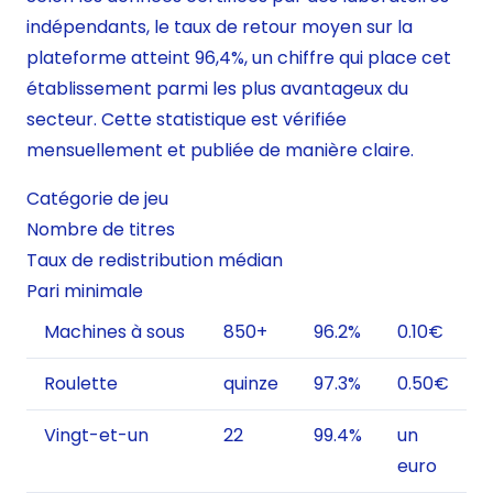
indépendants, le taux de retour moyen sur la
plateforme atteint 96,4%, un chiffre qui place cet
établissement parmi les plus avantageux du
secteur. Cette statistique est vérifiée
mensuellement et publiée de manière claire.
Catégorie de jeu
Nombre de titres
Taux de redistribution médian
Pari minimale
Machines à sous
850+
96.2%
0.10€
Roulette
quinze
97.3%
0.50€
Vingt-et-un
22
99.4%
un
euro