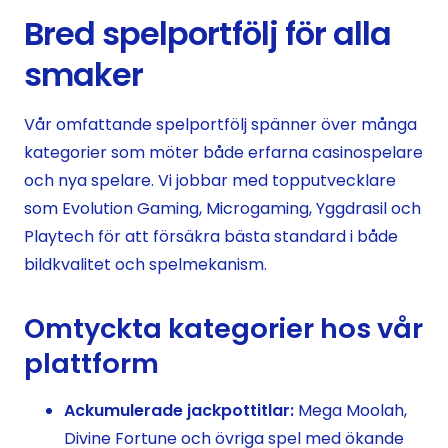
Bred spelportfölj för alla
smaker
Vår omfattande spelportfölj spänner över många
kategorier som möter både erfarna casinospelare
och nya spelare. Vi jobbar med topputvecklare
som Evolution Gaming, Microgaming, Yggdrasil och
Playtech för att försäkra bästa standard i både
bildkvalitet och spelmekanism.
Omtyckta kategorier hos vår
plattform
Ackumulerade jackpottitlar:
Mega Moolah,
Divine Fortune och övriga spel med ökande