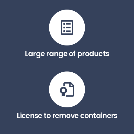
Large range of products
License to remove containers