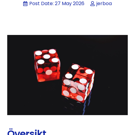
Post Date:
27 May 2026
jerboa
Översikt