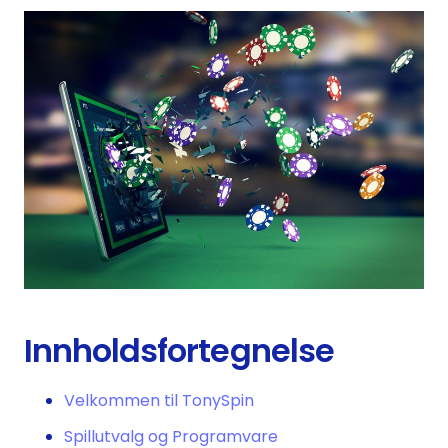
Innholdsfortegnelse
Velkommen til TonySpin
Spillutvalg og Programvare