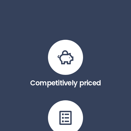
Competitively priced