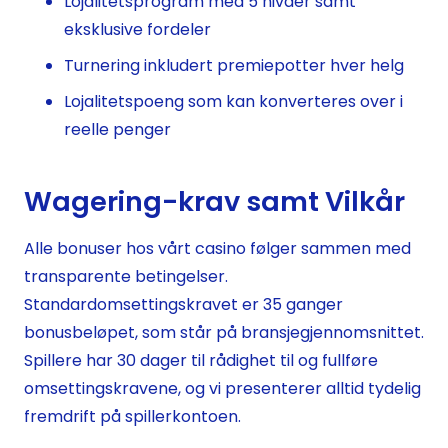
Lojalitetsprogram med 5 nivåer samt
eksklusive fordeler
Turnering inkludert premiepotter hver helg
Lojalitetspoeng som kan konverteres over i
reelle penger
Wagering-krav samt Vilkår
Alle bonuser hos vårt casino følger sammen med
transparente betingelser.
Standardomsettingskravet er 35 ganger
bonusbeløpet, som står på bransjegjennomsnittet.
Spillere har 30 dager til rådighet til og fullføre
omsettingskravene, og vi presenterer alltid tydelig
fremdrift på spillerkontoen.