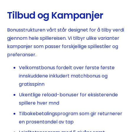
Tilbud og Kampanjer
Bonusstrukturen vårt står designet for å tilby verdi
gjennom hele spillereisen. Vi tilbyr ulike varianter
kampanjer som passer forskjellige spillestiler og
preferanser.
Velkomstbonus fordelt over første første
innskuddene inkludert matchbonus og
gratisspinn
Ukentlige reload-bonuser for eksisterende
spillere hver mnd
Tilbakebetalingsprogram som gir returnerer
en prosentandel av tap