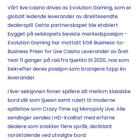
Vårt live casino drives av Evolution Gaming, som er
globalt ledende leverandør av direktesendte
dealerspill. Dette partnerskapet ble etablert
bygget på selskapets beviste markedsposisjon –
Evolution Gaming har mottatt EGR Business-to-
Business Priser for Live Casino Leverandør av året
Year 11 ganger på rad fra tjuetito til 2020, noe som
bekrefter deres posisjon som bransjens topp én
leverandør.
I live-seksjonen finner spillere alt mellom klassiske
bord slik som tjueen samt rulett til moderne
spillshow som Crazy Time og Monopoly Live. Alle
sendinger sendes i HD-kvalitet med erfarne
dealere som snakker flere språk, deriblant
norsktalende ved utvalgte bord.