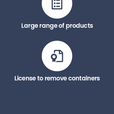
Large range of products
License to remove containers