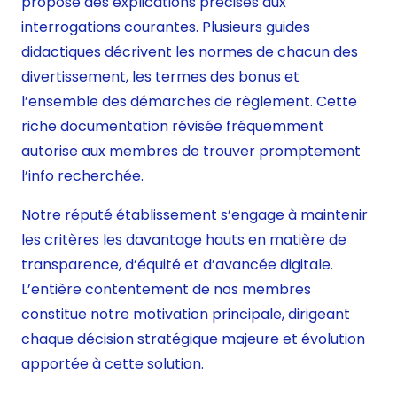
propose des explications précises aux
interrogations courantes. Plusieurs guides
didactiques décrivent les normes de chacun des
divertissement, les termes des bonus et
l’ensemble des démarches de règlement. Cette
riche documentation révisée fréquemment
autorise aux membres de trouver promptement
l’info recherchée.
Notre réputé établissement s’engage à maintenir
les critères les davantage hauts en matière de
transparence, d’équité et d’avancée digitale.
L’entière contentement de nos membres
constitue notre motivation principale, dirigeant
chaque décision stratégique majeure et évolution
apportée à cette solution.