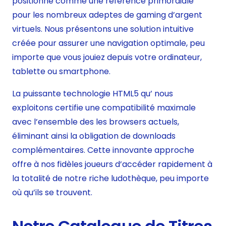
positionné comme une référence primordiale
pour les nombreux adeptes de gaming d’argent
virtuels. Nous présentons une solution intuitive
créée pour assurer une navigation optimale, peu
importe que vous jouiez depuis votre ordinateur,
tablette ou smartphone.
La puissante technologie HTML5 qu’ nous
exploitons certifie une compatibilité maximale
avec l’ensemble des les browsers actuels,
éliminant ainsi la obligation de downloads
complémentaires. Cette innovante approche
offre à nos fidèles joueurs d’accéder rapidement à
la totalité de notre riche ludothèque, peu importe
où qu’ils se trouvent.