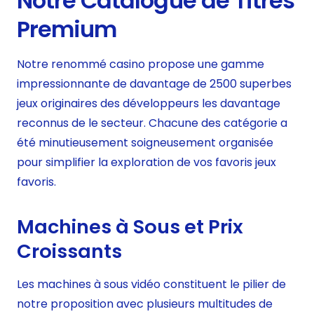
Notre Catalogue de Titres
Premium
Notre renommé casino propose une gamme
impressionnante de davantage de 2500 superbes
jeux originaires des développeurs les davantage
reconnus de le secteur. Chacune des catégorie a
été minutieusement soigneusement organisée
pour simplifier la exploration de vos favoris jeux
favoris.
Machines à Sous et Prix
Croissants
Les machines à sous vidéo constituent le pilier de
notre proposition avec plusieurs multitudes de