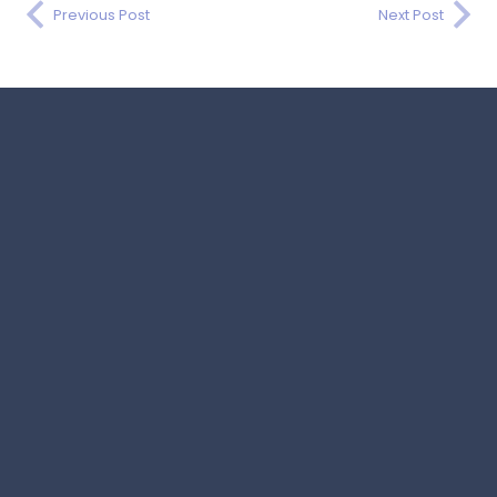
Previous Post
Next Post