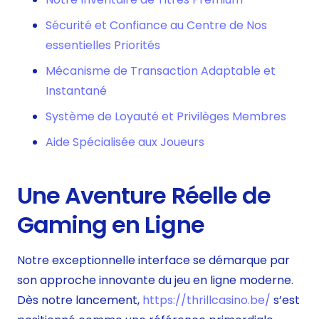
Sécurité et Confiance au Centre de Nos
essentielles Priorités
Mécanisme de Transaction Adaptable et
Instantané
Système de Loyauté et Privilèges Membres
Aide Spécialisée aux Joueurs
Une Aventure Réelle de
Gaming en Ligne
Notre exceptionnelle interface se démarque par
son approche innovante du jeu en ligne moderne.
Dès notre lancement,
https://thrillcasino.be/
s’est