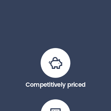
Competitively priced