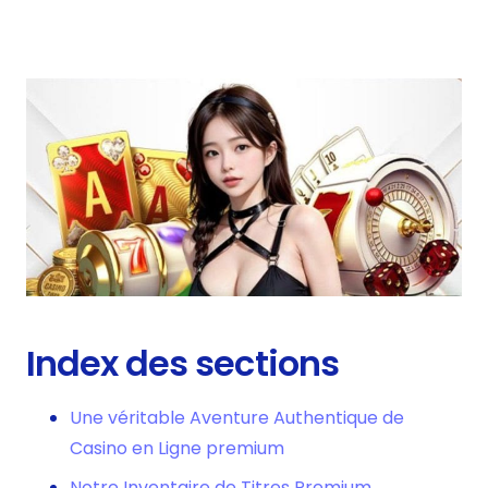
Index des sections
Une véritable Aventure Authentique de
Casino en Ligne premium
Notre Inventaire de Titres Premium