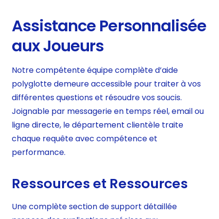
Assistance Personnalisée
aux Joueurs
Notre compétente équipe complète d’aide
polyglotte demeure accessible pour traiter à vos
différentes questions et résoudre vos soucis.
Joignable par messagerie en temps réel, email ou
ligne directe, le département clientèle traite
chaque requête avec compétence et
performance.
Ressources et Ressources
Une complète section de support détaillée