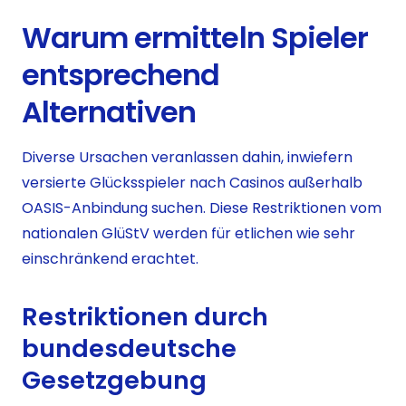
Warum ermitteln Spieler
entsprechend
Alternativen
Diverse Ursachen veranlassen dahin, inwiefern
versierte Glücksspieler nach Casinos außerhalb
OASIS-Anbindung suchen. Diese Restriktionen vom
nationalen GlüStV werden für etlichen wie sehr
einschränkend erachtet.
Restriktionen durch
bundesdeutsche
Gesetzgebung