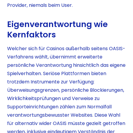
Provider, niemals beim User.
Eigenverantwortung wie
Kernfaktors
Welcher sich für Casinos außerhalb seitens OASIS-
Verfahrens wählt, übernimmt erweiterte
persönliche Verantwortung hinsichtlich das eigene
Spielverhalten. Seriöse Plattformen bieten
trotzdem Instrumente zur Verfügung:
Überweisungsgrenzen, persönliche Blockierungen,
Wirklichkeitsprüfungen und Verweise zu
Supporteinrichtungen zählen zum Normalfall
verantwortungsbewusster Websites. Diese Wahl
für alternativ wider OASIS müsste gezielt getroffen
werden, inklusive eindeutigem Verständnis der