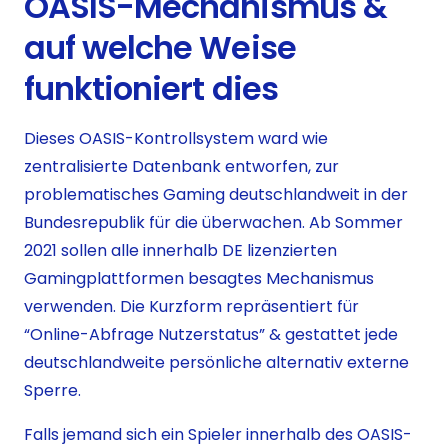
OASIS-Mechanismus &
auf welche Weise
funktioniert dies
Dieses OASIS-Kontrollsystem ward wie
zentralisierte Datenbank entworfen, zur
problematisches Gaming deutschlandweit in der
Bundesrepublik für die überwachen. Ab Sommer
2021 sollen alle innerhalb DE lizenzierten
Gamingplattformen besagtes Mechanismus
verwenden. Die Kurzform repräsentiert für
“Online-Abfrage Nutzerstatus” & gestattet jede
deutschlandweite persönliche alternativ externe
Sperre.
Falls jemand sich ein Spieler innerhalb des OASIS-