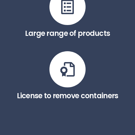
Large range of products
License to remove containers