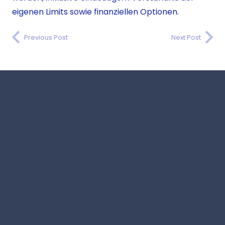
eigenen Limits sowie finanziellen Optionen.
Previous Post
Next Post