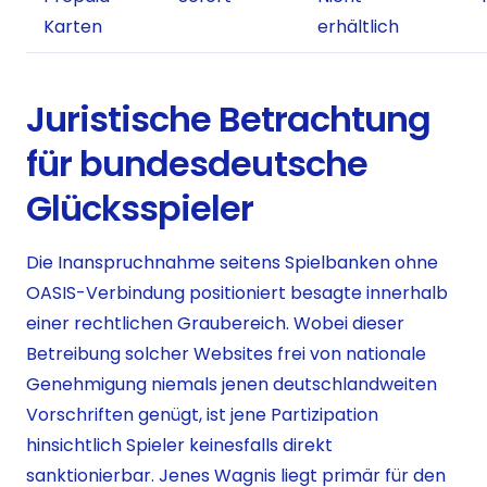
Karten
erhältlich
Juristische Betrachtung
für bundesdeutsche
Glücksspieler
Die Inanspruchnahme seitens Spielbanken ohne
OASIS-Verbindung positioniert besagte innerhalb
einer rechtlichen Graubereich. Wobei dieser
Betreibung solcher Websites frei von nationale
Genehmigung niemals jenen deutschlandweiten
Vorschriften genügt, ist jene Partizipation
hinsichtlich Spieler keinesfalls direkt
sanktionierbar. Jenes Wagnis liegt primär für den