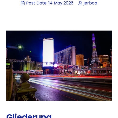
Post Date:
14 May 2026
jerboa
Gliederung