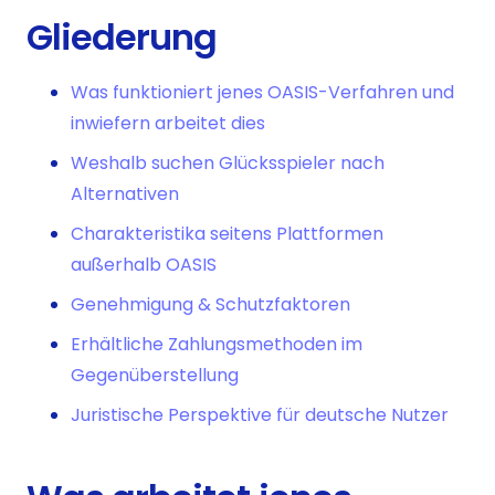
Gliederung
Was funktioniert jenes OASIS-Verfahren und
inwiefern arbeitet dies
Weshalb suchen Glücksspieler nach
Alternativen
Charakteristika seitens Plattformen
außerhalb OASIS
Genehmigung & Schutzfaktoren
Erhältliche Zahlungsmethoden im
Gegenüberstellung
Juristische Perspektive für deutsche Nutzer