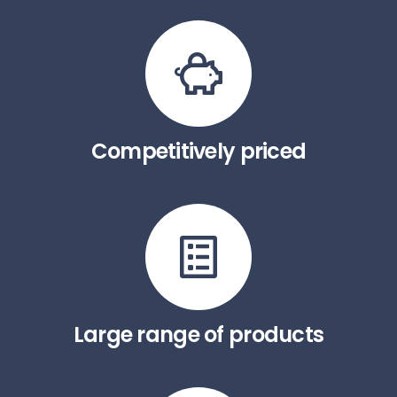
Competitively priced
Large range of products