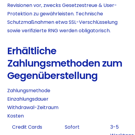
Revisionen vor, zwecks Gesetzestreue & User-
Protektion zu gewährleisten. Technische
Schutzmaßnahmen etwa SSL-Verschlüsselung
sowie verifizierte RNG werden obligatorisch.
Erhältliche
Zahlungsmethoden zum
Gegenüberstellung
Zahlungsmethode
Einzahlungsdauer
Withdrawal-Zeitraum
Kosten
Credit Cards
Sofort
3-5