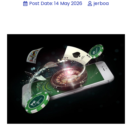
Post Date:
14 May 2026
jerboa