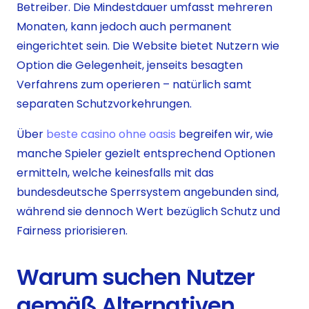
Betreiber. Die Mindestdauer umfasst mehreren
Monaten, kann jedoch auch permanent
eingerichtet sein. Die Website bietet Nutzern wie
Option die Gelegenheit, jenseits besagten
Verfahrens zum operieren – natürlich samt
separaten Schutzvorkehrungen.
Über
beste casino ohne oasis
begreifen wir, wie
manche Spieler gezielt entsprechend Optionen
ermitteln, welche keinesfalls mit das
bundesdeutsche Sperrsystem angebunden sind,
während sie dennoch Wert bezüglich Schutz und
Fairness priorisieren.
Warum suchen Nutzer
gemäß Alternativen