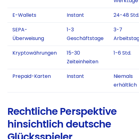
Werktage
E-Wallets
Instant
24-48 Std
SEPA-
1-3
3-7
Überweisung
Geschäftstage
Arbeitsta
Kryptowährungen
15-30
1-6 Std.
Zeiteinheiten
Prepaid-Karten
Instant
Niemals
erhältlich
Rechtliche Perspektive
hinsichtlich deutsche
Glücksspieler