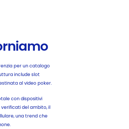
Forniamo
erenzia per un catalogo
ruttura include slot
estinata al video poker.
ale con dispositivi
rificati del ambito, il
llulare, una trend che
hone.