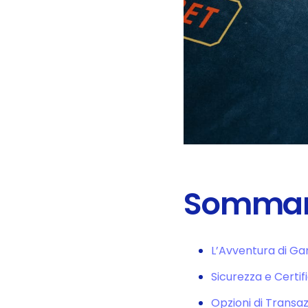
Sommari
L’Avventura di G
Sicurezza e Certi
Opzioni di Transa