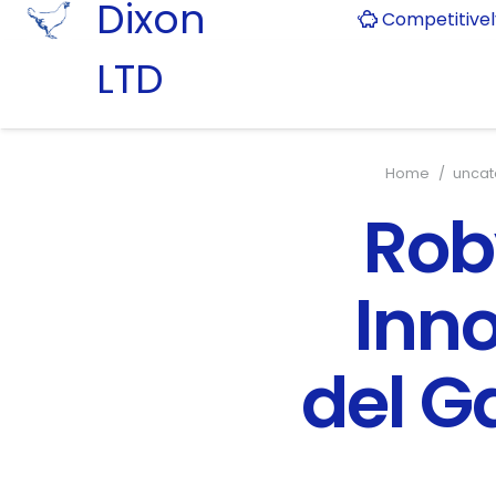
Dixon
Competitive
LTD
Home
/
uncat
Rob
Inn
del G