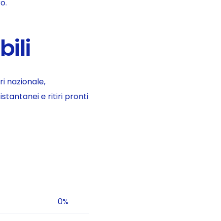
o.
ili
ri nazionale,
tantanei e ritiri pronti
0%