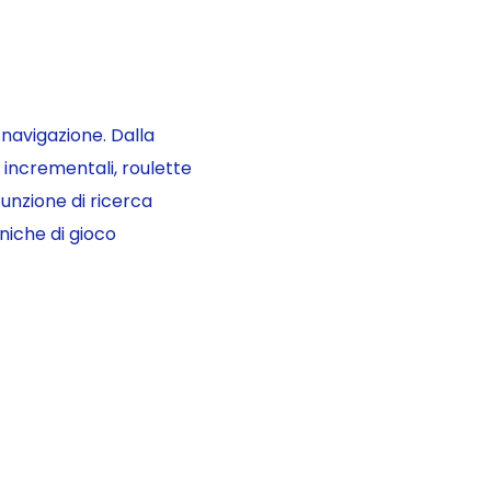
 navigazione. Dalla
t incrementali, roulette
funzione di ricerca
niche di gioco