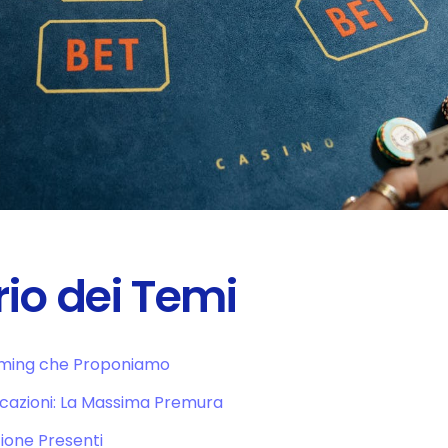
o dei Temi
aming che Proponiamo
ficazioni: La Massima Premura
zione Presenti