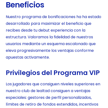
Beneficios
Nuestro programa de bonificaciones ha ha estado
desarrollado para maximizar el beneficio que
recibes desde tu debut experiencia con la
estructura. Valoramos la fidelidad de nuestros
usuarios mediante un esquema escalonado que
eleva progresivamente los ventajas conforme
apuestas activamente.
Privilegios del Programa VIP
Los jugadores que consiguen niveles superiores en
nuestro club de lealtad consiguen a ventajas
especiales: gestores de perfil personalizados,
límites de retiro de fondos extendidos, incentivos