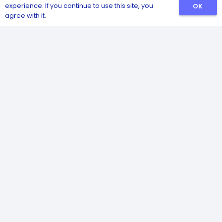
experience. If you continue to use this site, you
OK
agree with it.
Catalog
Sanitizers
Detergents