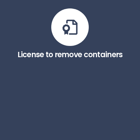
License to remove containers