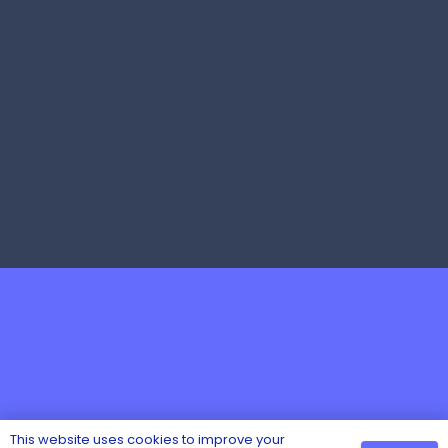
This website uses cookies to improve your