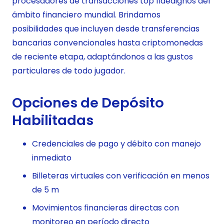
procesadores de transacciones top fidedignos del
ámbito financiero mundial. Brindamos
posibilidades que incluyen desde transferencias
bancarias convencionales hasta criptomonedas
de reciente etapa, adaptándonos a las gustos
particulares de todo jugador.
Opciones de Depósito
Habilitadas
Credenciales de pago y débito con manejo
inmediato
Billeteras virtuales con verificación en menos
de 5 m
Movimientos financieras directas con
monitoreo en período directo