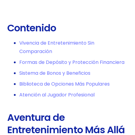
Contenido
Vivencia de Entretenimiento Sin
Comparación
Formas de Depósito y Protección Financiera
Sistema de Bonos y Beneficios
Biblioteca de Opciones Más Populares
Atención al Jugador Profesional
Aventura de
Entretenimiento Más Allá