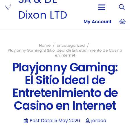
Dixon LTD
My Account
No products i
Home
/
uncategorized
/
Playjonny Gaming: El Sitio Ideal de Entretenimiento de Casino
en Internet
Playjonny Gaming:
El Sitio Ideal de
Entretenimiento de
Casino en Internet
Post Date:
5 May 2026
jerboa