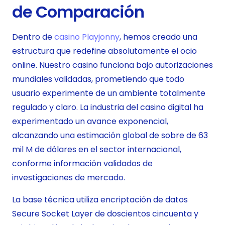
de Comparación
Dentro de
casino Playjonny
, hemos creado una
estructura que redefine absolutamente el ocio
online. Nuestro casino funciona bajo autorizaciones
mundiales validadas, prometiendo que todo
usuario experimente de un ambiente totalmente
regulado y claro. La industria del casino digital ha
experimentado un avance exponencial,
alcanzando una estimación global de sobre de 63
mil M de dólares en el sector internacional,
conforme información validados de
investigaciones de mercado.
La base técnica utiliza encriptación de datos
Secure Socket Layer de doscientos cincuenta y