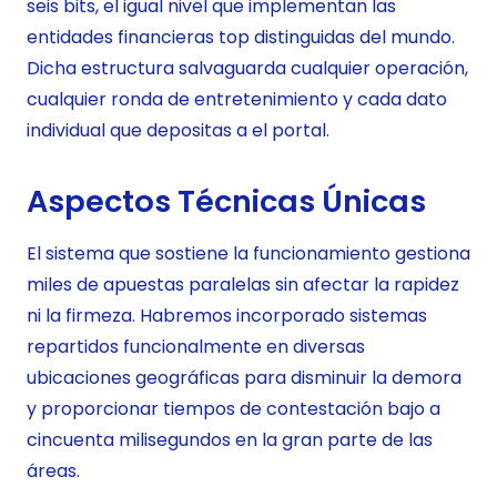
seis bits, el igual nivel que implementan las
entidades financieras top distinguidas del mundo.
Dicha estructura salvaguarda cualquier operación,
cualquier ronda de entretenimiento y cada dato
individual que depositas a el portal.
Aspectos Técnicas Únicas
El sistema que sostiene la funcionamiento gestiona
miles de apuestas paralelas sin afectar la rapidez
ni la firmeza. Habremos incorporado sistemas
repartidos funcionalmente en diversas
ubicaciones geográficas para disminuir la demora
y proporcionar tiempos de contestación bajo a
cincuenta milisegundos en la gran parte de las
áreas.