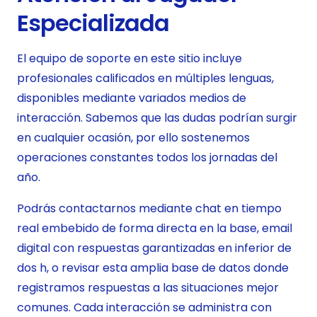
Especializada
El equipo de soporte en este sitio incluye
profesionales calificados en múltiples lenguas,
disponibles mediante variados medios de
interacción. Sabemos que las dudas podrían surgir
en cualquier ocasión, por ello sostenemos
operaciones constantes todos los jornadas del
año.
Podrás contactarnos mediante chat en tiempo
real embebido de forma directa en la base, email
digital con respuestas garantizadas en inferior de
dos h, o revisar esta amplia base de datos donde
registramos respuestas a las situaciones mejor
comunes. Cada interacción se administra con