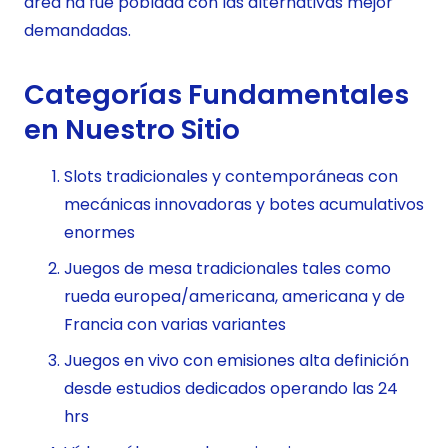
área ha fue poblada con las alternativas mejor
demandadas.
Categorías Fundamentales
en Nuestro Sitio
Slots tradicionales y contemporáneas con
mecánicas innovadoras y botes acumulativos
enormes
Juegos de mesa tradicionales tales como
rueda europea/americana, americana y de
Francia con varias variantes
Juegos en vivo con emisiones alta definición
desde estudios dedicados operando las 24
hrs