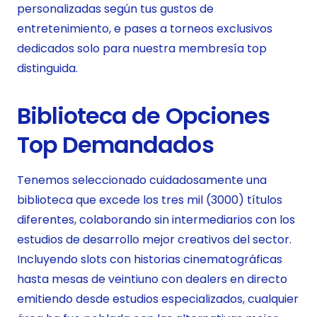
personalizadas según tus gustos de
entretenimiento, e pases a torneos exclusivos
dedicados solo para nuestra membresía top
distinguida.
Biblioteca de Opciones
Top Demandados
Tenemos seleccionado cuidadosamente una
biblioteca que excede los tres mil (3000) títulos
diferentes, colaborando sin intermediarios con los
estudios de desarrollo mejor creativos del sector.
Incluyendo slots con historias cinematográficas
hasta mesas de veintiuno con dealers en directo
emitiendo desde estudios especializados, cualquier