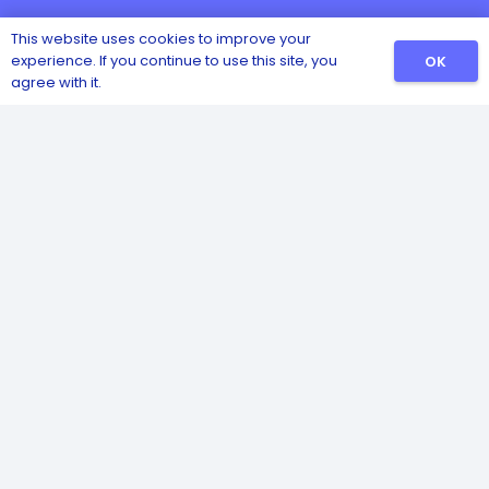
This website uses cookies to improve your
experience. If you continue to use this site, you
OK
agree with it.
Catalog
Sanitizers
Detergents