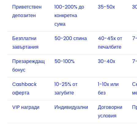
Приветствен
100-200% до
35-50x
3
депозитен
конкретна
сума
Безплатни
50-200 спина
40-45x от
7
завъртания
печалбите
Презареждащ
50-100%
30-40x
7-
бонус
Cashback
10-25% от
1-10x или
С
оферта
загубите
без
м
VIP награди
Индивидуални
Договорни
П
условия