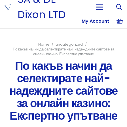
Dixon LTD
My Account
No products i
Home
/
uncategorized
/
По какъв начин да селектирате най-надеждните сайтове за
онлайн казино: Експертно упътване
По какъв начин да
селектирате най-
надеждните сайтове
за онлайн казино:
Експертно упътване