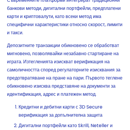
Съвременните платформи интегрират традиционни
банкови методи, дигитални портфейли, предплатени
карти и криптовалути, като всеки метод има
специфични характеристики относно скорост, лимити
и такси.
Депозитните транзакции обикновено се обработват
мигновено, позволявайки незабавно стартиране на
играта. Изтегленията изискват верификация на
самоличността според регулаторните изисквания за
предотвратяване на пране на пари. Първото теглене
обикновено изисква представяне на документи за
идентификация, адрес и платежен метод.
Кредитни и дебитни карти с 3D Secure
верификация за допълнителна защита
Дигитални портфейли като Skrill, Neteller и