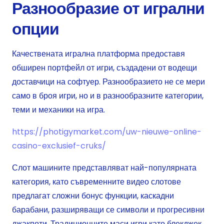
Разнообразие от игрални
опции
Качествената игрална платформа предоставя
обширен портфейл от игри, създадени от водещи
доставчици на софтуер. Разнообразието не се мери
само в броя игри, но и в разнообразните категории,
теми и механики на игра.
https://photigymarket.com/uw-nieuwe-online-
casino-exclusief-cruks/
Слот машините представляват най-популярната
категория, като съвременните видео слотове
предлагат сложни бонус функции, каскадни
барабани, разширяващи се символи и прогресивни
джакпоти. Традиционните маси игри като блекджек,