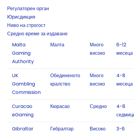
Регулаторен орган
Юрисдикция
Ниво на строгост
Средно време за издаване
Malta
Малта
Много
6-12
Gaming
високо
месеца
Authority
UK
Обединеното
Много
4-8
Gambling
кралство
високо
месеца
Commission
Curacao
Кюрасао
Средно
4-8
eGaming
седмиц
Gibraltar
Гибралтар
Високо
3-6