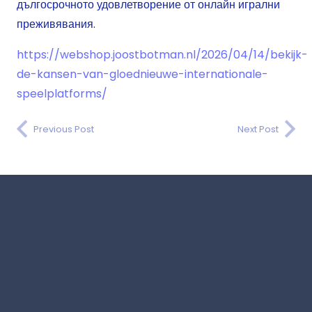
дългосрочното удовлетворение от онлайн игрални
преживявания.
https://webshop.joostbotman.nl/2026/04/14/bekijk-
de-kansen-van-gloednieuwe-internationale-
speelplatforms/
Previous Post
Next Post