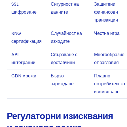
SSL
Сигурност на
Защитени
шифроване
данните
финансови
транзакции
RNG
Случайност на
Честна игра
сертификация
изходите
API
Свързване с
Многообразие
интеграции
доставчици
от заглавия
CDN мрежи
Бързо
Плавно
зареждане
потребителско
изживяване
Регулаторни изисквания