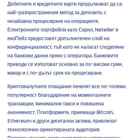
Дебитните и кредитните карти продължават да са
най-разпространения метод за депозити, с
незабавна процесиране на операциите.
Електронните портфейли като Скрил, Neteller и
екоПейз предоставят допълнителен слой на
конфиденциалност, тъй като не налагат споделяне
на банкови данни пряко с оператора. Банковите
преводи се използват основно за по-високи суми,
макар и с по-дълъг срок на процесиране.
Криптовалутните плащания печелят все по-голяма
популярност благодарение на моменталните
транзакции, минимални такси и повишена
анонимност. Платформите, приемащи Bitcoin,
Ethereum и други дигитални активи, привличат
технологично ориентираната аудитория.