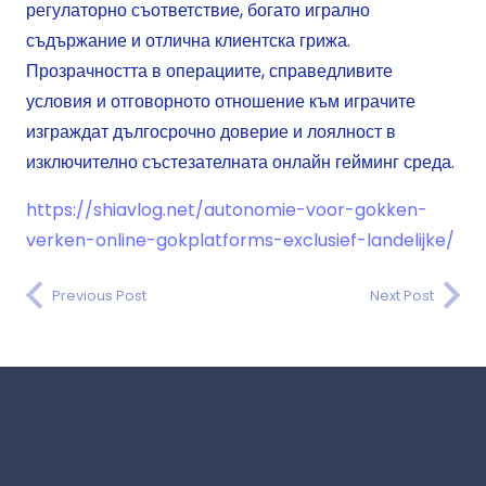
регулаторно съответствие, богато игрално
съдържание и отлична клиентска грижа.
Прозрачността в операциите, справедливите
условия и отговорното отношение към играчите
изграждат дългосрочно доверие и лоялност в
изключително състезателната онлайн гейминг среда.
https://shiavlog.net/autonomie-voor-gokken-
verken-online-gokplatforms-exclusief-landelijke/
Previous Post
Next Post