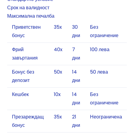
Срок на валидност
Максимална печалба
Приветствен
35x
30
Без
бонус
дни
ограничение
Фрий
40x
7
100 лева
завъртания
дни
Бонус без
50x
14
50 лева
депозит
дни
Кешбек
10x
14
Без
дни
ограничение
Презареждащ
35x
21
Неограничена
бонус
дни