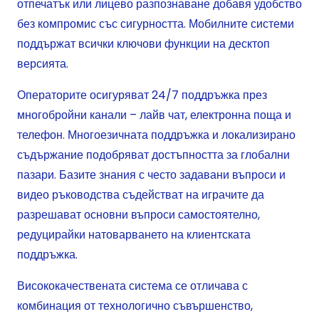
отпечатък или лицево разпознаване добавя удобство
без компромис със сигурността. Мобилните системи
поддържат всички ключови функции на десктоп
версията.
Операторите осигуряват 24/7 поддръжка през
многобройни канали – лайв чат, електронна поща и
телефон. Многоезичната поддръжка и локализирано
съдържание подобряват достъпността за глобални
пазари. Базите знания с често задавани въпроси и
видео ръководства съдействат на играчите да
разрешават основни въпроси самостоятелно,
редуцирайки натоварването на клиентската
поддръжка.
Висококачествената система се отличава с
комбинация от технологично съвършенство,