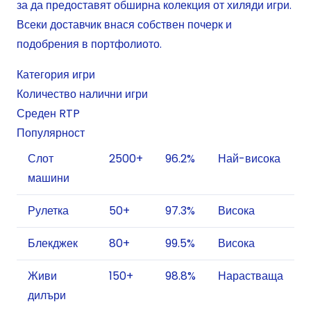
за да предоставят обширна колекция от хиляди игри.
Всеки доставчик внася собствен почерк и
подобрения в портфолиото.
Категория игри
Количество налични игри
Среден RTP
Популярност
Слот
2500+
96.2%
Най-висока
машини
Рулетка
50+
97.3%
Висока
Блекджек
80+
99.5%
Висока
Живи
150+
98.8%
Нарастваща
дилъри