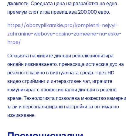
джакпоти. Средната цена на разработка на една
премиум слот игра превишава 200,000 евро.
https://obozypilkarskie.pro/kompletni-nejvyi-
zahranine-webove-casino-zameene-na-eske-
hrae/
Секцията на живите дилъри революционизира
онлайн изживяването, пренасяща истинския дух на
реалното казино в виртуалната среда. Чрез HD
видео стрийминг и интерактивен чат, играчите
комуникират с професионални дилъри в реално
време. Технологията позволява множество камерни
ъгли и персонализирани настройки за оптимално
изживяване.
Промоционални