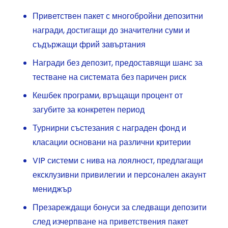
Приветствен пакет с многобройни депозитни
награди, достигащи до значителни суми и
съдържащи фрий завъртания
Награди без депозит, предоставящи шанс за
тестване на системата без паричен риск
Кешбек програми, връщащи процент от
загубите за конкретен период
Турнирни състезания с награден фонд и
класации основани на различни критерии
VIP системи с нива на лоялност, предлагащи
ексклузивни привилегии и персонален акаунт
мениджър
Презареждащи бонуси за следващи депозити
след изчерпване на приветствения пакет