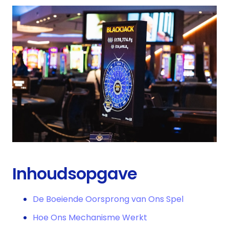
Inhoudsopgave
De Boeiende Oorsprong van Ons Spel
Hoe Ons Mechanisme Werkt