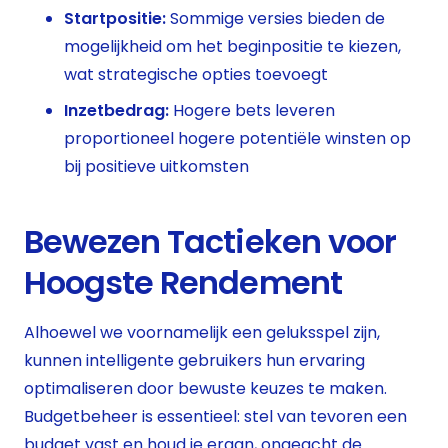
Startpositie:
Sommige versies bieden de
mogelijkheid om het beginpositie te kiezen,
wat strategische opties toevoegt
Inzetbedrag:
Hogere bets leveren
proportioneel hogere potentiële winsten op
bij positieve uitkomsten
Bewezen Tactieken voor
Hoogste Rendement
Alhoewel we voornamelijk een geluksspel zijn,
kunnen intelligente gebruikers hun ervaring
optimaliseren door bewuste keuzes te maken.
Budgetbeheer is essentieel: stel van tevoren een
budget vast en houd je eraan, ongeacht de