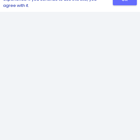
agree with it.
Catalog
Sanitizers
Detergents
Safety and Hygiene
Pest and Insect Control
Disinfectants
Poultry Health