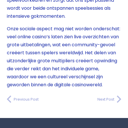
speelvoorkeuren en zorgt dat ons spel passend
wordt voor beide ontspannen speelsessies als
intensieve gokmomenten.
Onze sociale aspect mag niet worden onderschat:
veel online casino’s laten zien live overzichten van
grote uitbetalingen, wat een community-gevoel
creëert tussen spelers wereldwijd. Het delen van
uitzonderlijke grote multipliers creëert opwinding
die verder reikt dan het individuele game,
waardoor we een cultureel verschijnsel zijn
geworden binnen de digitale casinowereld.
Previous Post
Next Post