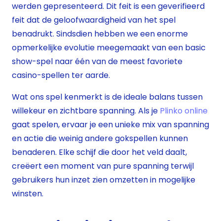
werden gepresenteerd. Dit feit is een geverifieerd
feit dat de geloofwaardigheid van het spel
benadrukt. Sindsdien hebben we een enorme
opmerkelijke evolutie meegemaakt van een basic
show-spel naar één van de meest favoriete
casino-spellen ter aarde.
Wat ons spel kenmerkt is de ideale balans tussen
willekeur en zichtbare spanning. Als je
Plinko online
gaat spelen, ervaar je een unieke mix van spanning
en actie die weinig andere gokspellen kunnen
benaderen. Elke schijf die door het veld daalt,
creëert een moment van pure spanning terwijl
gebruikers hun inzet zien omzetten in mogelijke
winsten.