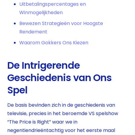
Uitbetalingspercentages en
Winmogelijkheden
Bewezen Strategieën voor Hoogste
Rendement
Waarom Gokkers Ons Kiezen
De Intrigerende
Geschiedenis van Ons
Spel
De basis bevinden zich in de geschiedenis van
televisie, precies in het beroemde VS spelshow
“The Price is Right” waar we in
negentiendrieëntachtig voor het eerste maal