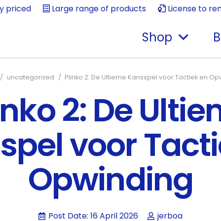
ly priced
Large range of products
License to re
Shop
B
/
uncategorized
/
Plinko 2: De Ultieme Kansspel voor Tactiek en O
inko 2: De Ulti
spel voor Tacti
Opwinding
Post Date:
16 April 2026
jerboa