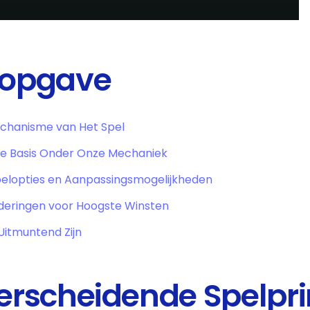
sopgave
echanisme van Het Spel
e Basis Onder Onze Mechaniek
lopties en Aanpassingsmogelijkheden
deringen voor Hoogste Winsten
Uitmuntend Zijn
erscheidende Spelpri