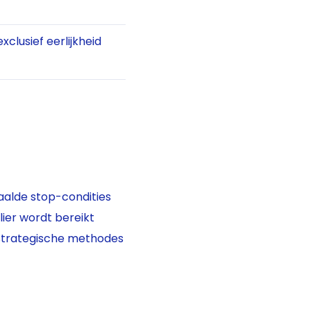
clusief eerlijkheid
aalde stop-condities
lier wordt bereikt
 strategische methodes