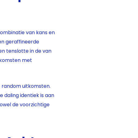
combinatie van kans en
een geraffineerde
n tenslotte in de van
itkomsten met
t random uitkomsten.
e daling identiek is aan
owel de voorzichtige