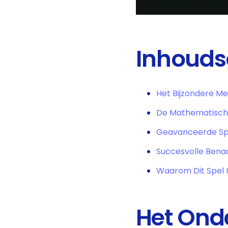
Inhoud
Het Bijzondere M
De Mathematisch
Geavanceerde Spe
Succesvolle Bena
Waarom Dit Spel 
Het Ond