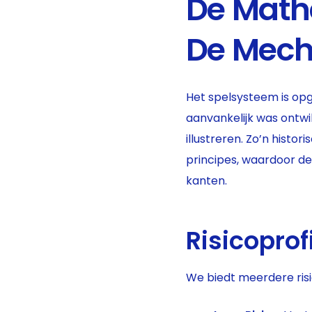
De Math
De Mech
Het spelsysteem is op
aanvankelijk was ontwi
illustreren. Zo’n hist
principes, waardoor de 
kanten.
Risicoprof
We biedt meerdere risi