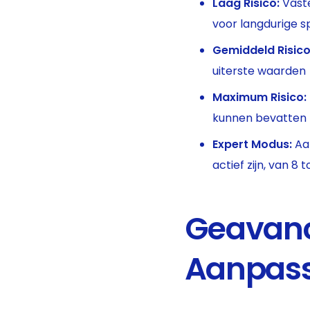
Laag Risico:
Vaste
voor langdurige s
Gemiddeld Risico
uiterste waarden
Maximum Risico:
kunnen bevatten t
Expert Modus:
Aan
actief zijn, van 8 
Geavanc
Aanpass