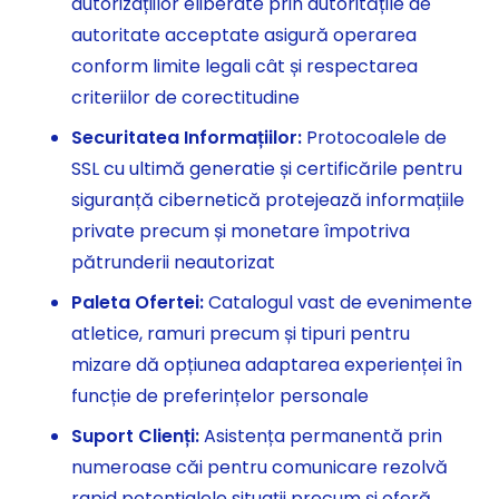
autorizațiilor eliberate prin autoritățile de
autoritate acceptate asigură operarea
conform limite legali cât și respectarea
criteriilor de corectitudine
Securitatea Informațiilor:
Protocoalele de
SSL cu ultimă generatie și certificările pentru
siguranță cibernetică protejează informațiile
private precum și monetare împotriva
pătrunderii neautorizat
Paleta Ofertei:
Catalogul vast de evenimente
atletice, ramuri precum și tipuri pentru
mizare dă opțiunea adaptarea experienței în
funcție de preferințelor personale
Suport Clienți:
Asistența permanentă prin
numeroase căi pentru comunicare rezolvă
rapid potențialele situații precum și oferă