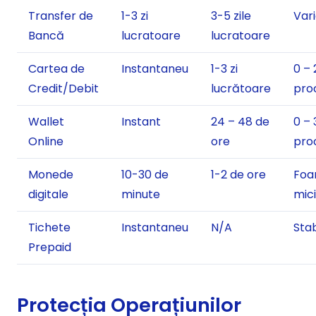
Transfer de
1-3 zi
3-5 zile
Var
Bancă
lucratoare
lucratoare
Cartea de
Instantaneu
1-3 zi
0 – 
Credit/Debit
lucrătoare
pro
Wallet
Instant
24 – 48 de
0 – 
Online
ore
pro
Monede
10-30 de
1-2 de ore
Foa
digitale
minute
mici
Tichete
Instantaneu
N/A
Stab
Prepaid
Protecția Operațiunilor