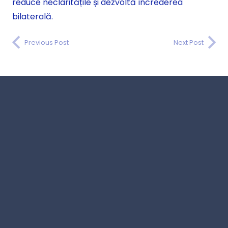
reduce neclaritățile și dezvoltă încrederea
bilaterală.
Previous Post
Next Post