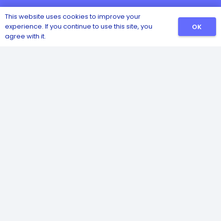
This website uses cookies to improve your
experience. If you continue to use this site, you
OK
agree with it.
Catalog
Sanitizers
Detergents
Safety and Hygiene