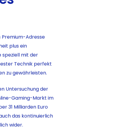
als Premium-Adresse
eit plus ein
speziell mit der
uester Technik perfekt
en zu gewährleisten.
len Untersuchung der
Online-Gaming-Markt im
r 31 Milliarden Euro
auch das kontinuierlich
ich wider.