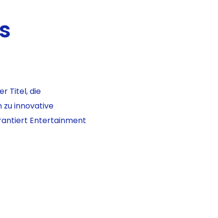
s
r Titel, die
 zu innovative
rantiert Entertainment