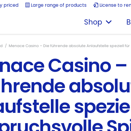
ly priced
Large range of products
License to re
Shop
B
ed
/
Menace Casino – Die führende absolute Anlaufstelle speziell für
nace Casino – 
ührende absolu
ufstelle speziel
pruchsvolle Spi