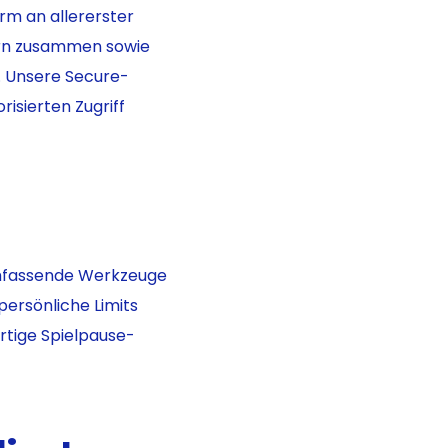
rm an allererster
etern zusammen sowie
. Unsere Secure-
isierten Zugriff
umfassende Werkzeuge
persönliche Limits
fortige Spielpause-