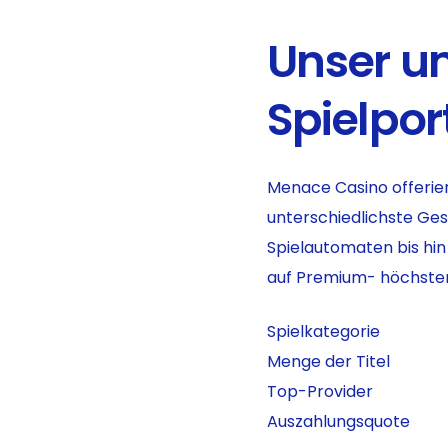
Unser u
Spielpor
Menace Casino offeriert
unterschiedlichste Ges
Spielautomaten bis hin
auf Premium- höchste
Spielkategorie
Menge der Titel
Top-Provider
Auszahlungsquote