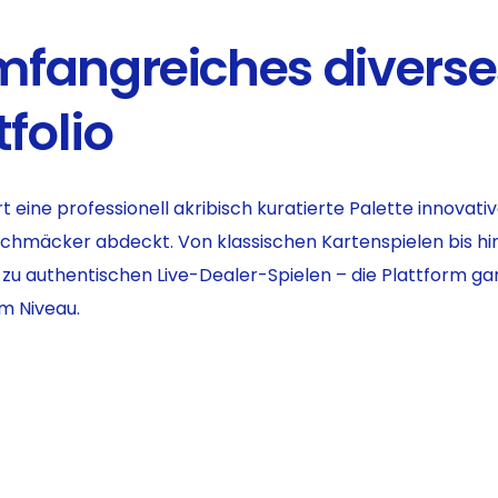
mfangreiches diverse
tfolio
 eine professionell akribisch kuratierte Palette innovative
chmäcker abdeckt. Von klassischen Kartenspielen bis hin
 zu authentischen Live-Dealer-Spielen – die Plattform ga
m Niveau.