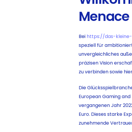
Menace 
Bei
https://das-klein
speziell für ambitionier
unvergleichliches auße
präzisen Vision erscha
zu verbinden sowie hie
Die Glücksspielbranch
European Gaming and B
vergangenen Jahr 2022 
Euro. Dieses starke Ex
zunehmende Vertrauen a