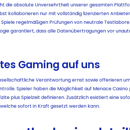
t die absolute Unversehrtheit unserer gesamten Plattfo
lbst kollaborieren nur mit vollständig lizenzierten Anbi
 Spiele regelmäßigen Prüfungen von neutrale Testlabore
ie garantiert, dass alle Datenübertragungen vor unautor
ertes Gaming auf uns
esellschaftliche Verantwortung ernst sowie offerieren 
trolle. Spieler haben die Möglichkeit auf Menace Casino 
zite plus Spielzeit definieren. Zusätzlich existiert eine so
 welche sofort in Kraft gesetzt werden kann.