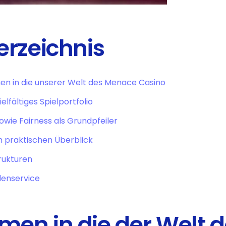
erzeichnis
en in die unserer Welt des Menace Casino
elfältiges Spielportfolio
owie Fairness als Grundpfeiler
m praktischen Überblick
rukturen
denservice
en in die der Welt 