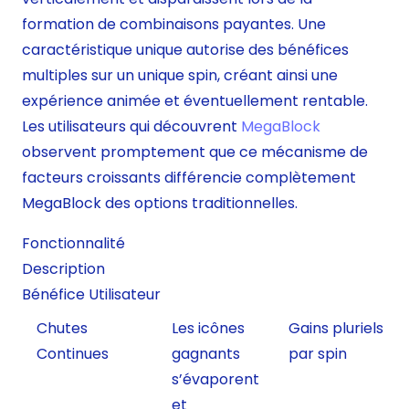
formation de combinaisons payantes. Une
caractéristique unique autorise des bénéfices
multiples sur un unique spin, créant ainsi une
expérience animée et éventuellement rentable.
Les utilisateurs qui découvrent
MegaBlock
observent promptement que ce mécanisme de
facteurs croissants différencie complètement
MegaBlock des options traditionnelles.
Fonctionnalité
Description
Bénéfice Utilisateur
Chutes
Les icônes
Gains pluriels
Continues
gagnants
par spin
s’évaporent
et