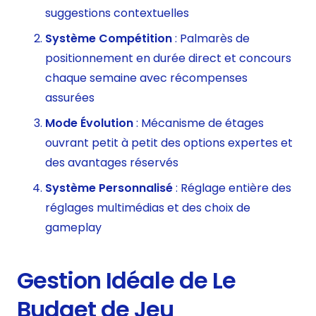
suggestions contextuelles
Système Compétition
: Palmarès de
positionnement en durée direct et concours
chaque semaine avec récompenses
assurées
Mode Évolution
: Mécanisme de étages
ouvrant petit à petit des options expertes et
des avantages réservés
Système Personnalisé
: Réglage entière des
réglages multimédias et des choix de
gameplay
Gestion Idéale de Le
Budget de Jeu