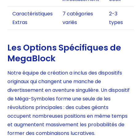
Caractéristiques
7 catégories
2-3
Extras
variés
types
Les Options Spécifiques de
MegaBlock
Notre équipe de création a inclus des dispositifs
originaux qui changent une manche de
divertissement en aventure singulière. Un dispositif
de Méga-Symboles forme une seule de les
révolutions principales : des cubes géants
occupent nombreuses positions en même temps
et augmentent massivement les probabilités de
former des combinaisons lucratives.