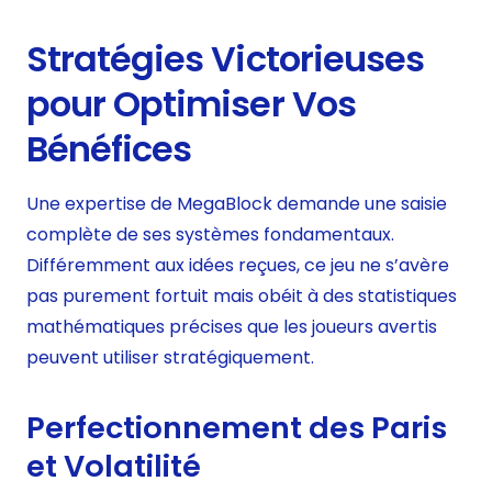
Stratégies Victorieuses
pour Optimiser Vos
Bénéfices
Une expertise de MegaBlock demande une saisie
complète de ses systèmes fondamentaux.
Différemment aux idées reçues, ce jeu ne s’avère
pas purement fortuit mais obéit à des statistiques
mathématiques précises que les joueurs avertis
peuvent utiliser stratégiquement.
Perfectionnement des Paris
et Volatilité