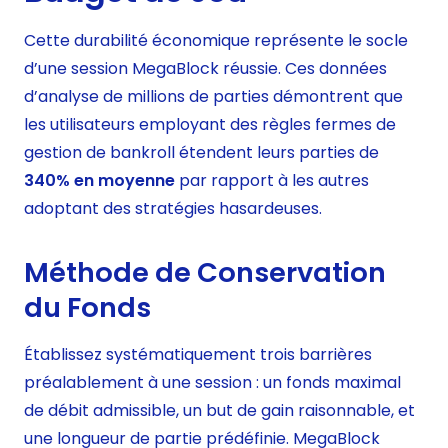
Cette durabilité économique représente le socle
d’une session MegaBlock réussie. Ces données
d’analyse de millions de parties démontrent que
les utilisateurs employant des règles fermes de
gestion de bankroll étendent leurs parties de
340% en moyenne
par rapport à les autres
adoptant des stratégies hasardeuses.
Méthode de Conservation
du Fonds
Établissez systématiquement trois barrières
préalablement à une session : un fonds maximal
de débit admissible, un but de gain raisonnable, et
une longueur de partie prédéfinie. MegaBlock