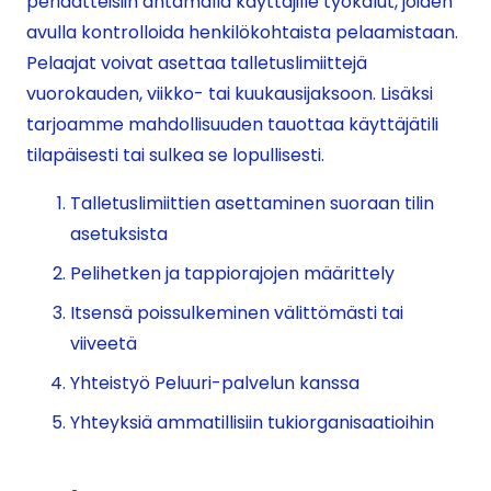
periaatteisiin antamalla käyttäjille työkalut, joiden
avulla kontrolloida henkilökohtaista pelaamistaan.
Pelaajat voivat asettaa talletuslimiittejä
vuorokauden, viikko- tai kuukausijaksoon. Lisäksi
tarjoamme mahdollisuuden tauottaa käyttäjätili
tilapäisesti tai sulkea se lopullisesti.
Talletuslimiittien asettaminen suoraan tilin
asetuksista
Pelihetken ja tappiorajojen määrittely
Itsensä poissulkeminen välittömästi tai
viiveetä
Yhteistyö Peluuri-palvelun kanssa
Yhteyksiä ammatillisiin tukiorganisaatioihin