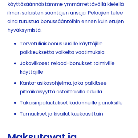
käyttösäännöistämme ymmärrettävällä kielellä
ilman salaisten sääntöjen ansoja. Pelaajien tulee
aina tutustua bonussääntöihin ennen kuin etujen
hyväksymistä.
Tervetuliaisbonus uusille käyttäjille
poikkeuksetta vaikeita vaatimuksia
Jokaviikoset reload-bonukset toimiville
käyttäjille
Kanta-asikasohjelma, joka palkitsee
pitkäikäisyyttä asteittaisilla eduilla
Takaisinpalautukset kadonneille panoksille
Turnaukset ja kisailut kuukausittain
Maksutavat ja