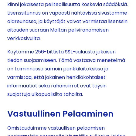
kiinni jokaisesta peliteollisuutta koskevia säädöksiä.
Lisenssitunnus on vapaasti nähtävissä sivustomme
alareunassa, ja käyttäjät voivat varmistaa lisenssin
aitouden suoraan Maltan peliviranomaisen
verkkosivuilta.
Käytämme 256-bittistä SSL-salausta jokaisen
tiedon suojaamiseen. Tämä vastaava menetelmä
on toiminnassa samoin pankkilaitoksissa ja
varmistaa, että jokainen henkilökohtaiset
informaatiot sekä rahansiirrot ovat täysin
suojattuja ulkopuolisilta tahoilta.
Vastuullinen Pelaaminen
Omistauduimme vastuullisen pelaamisen