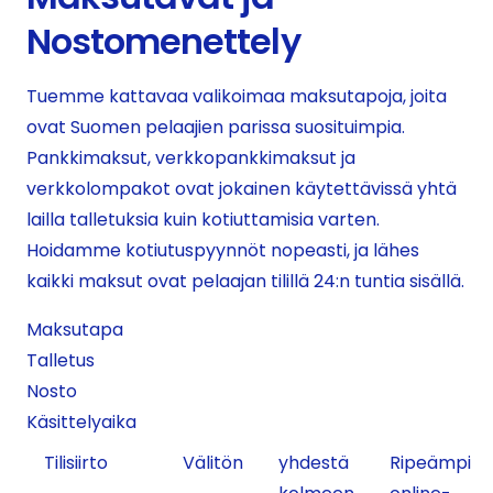
Nostomenettely
Tuemme kattavaa valikoimaa maksutapoja, joita
ovat Suomen pelaajien parissa suosituimpia.
Pankkimaksut, verkkopankkimaksut ja
verkkolompakot ovat jokainen käytettävissä yhtä
lailla talletuksia kuin kotiuttamisia varten.
Hoidamme kotiutuspyynnöt nopeasti, ja lähes
kaikki maksut ovat pelaajan tilillä 24:n tuntia sisällä.
Maksutapa
Talletus
Nosto
Käsittelyaika
Tilisiirto
Välitön
yhdestä
Ripeämpi