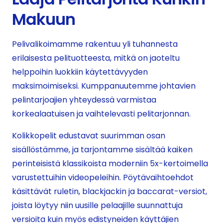
Makuun
Pelivalikoimamme rakentuu yli tuhannesta
erilaisesta pelituotteesta, mitkä on jaoteltu
helppoihin luokkiin käytettävyyden
maksimoimiseksi. Kumppanuutemme johtavien
pelintarjoajien yhteydessä varmistaa
korkealaatuisen ja vaihtelevasti pelitarjonnan.
Kolikkopelit edustavat suurimman osan
sisällöstämme, ja tarjontamme sisältää kaiken
perinteisistä klassikoista moderniin 5x-kertoimella
varustettuihin videopeleihin. Pöytävaihtoehdot
käsittävät ruletin, blackjackin ja baccarat-versiot,
joista löytyy niin uusille pelaajille suunnattuja
versioita kuin myös edistyneiden käyttäjien