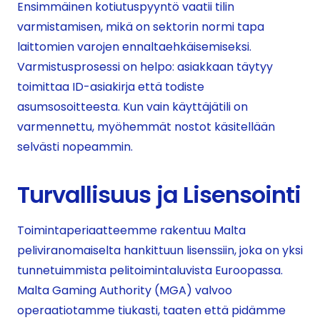
Ensimmäinen kotiutuspyyntö vaatii tilin
varmistamisen, mikä on sektorin normi tapa
laittomien varojen ennaltaehkäisemiseksi.
Varmistusprosessi on helpo: asiakkaan täytyy
toimittaa ID-asiakirja että todiste
asumsosoitteesta. Kun vain käyttäjätili on
varmennettu, myöhemmät nostot käsitellään
selvästi nopeammin.
Turvallisuus ja Lisensointi
Toimintaperiaatteemme rakentuu Malta
peliviranomaiselta hankittuun lisenssiin, joka on yksi
tunnetuimmista pelitoimintaluvista Euroopassa.
Malta Gaming Authority (MGA) valvoo
operaatiotamme tiukasti, taaten että pidämme