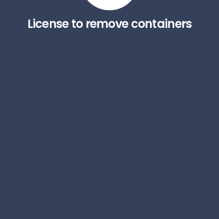
License to remove containers