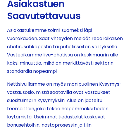
Asiakastuen
Saavutettavuus
Asiakastukemme toimii suomeksi läpi
vuorokauden. Saat yhteyden meidät reaaliaikaisen
chatin, sähköpostin tai puhelinsoiton välityksellä.
Vasteaikamme live-chatissa on keskimäärin alle
kaksi minuuttia, mikä on merkittävästi sektorin
standardia nopeampi.
Nettisivuillamme on myös monipuolinen Kysymys-
vastausosio, mistä saatavilla ovat vastaukset
suosituimpiin kysymyksiin. Alue on jaoteltu
teemoittain, joka tekee helpommaksi tiedon
löytämistä. Useimmat tiedustelut koskevat
bonusehtoihin, nostoprosessiin ja tilin