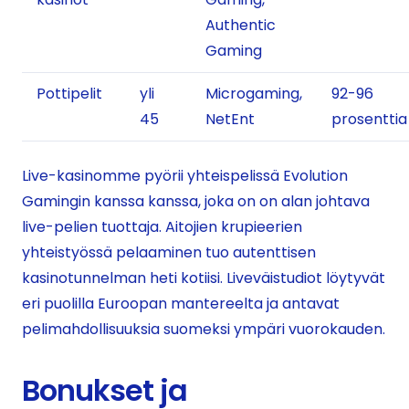
Authentic
Gaming
Pottipelit
yli
Microgaming,
92-96
45
NetEnt
prosenttia
Live-kasinomme pyörii yhteispelissä Evolution
Gamingin kanssa kanssa, joka on on alan johtava
live-pelien tuottaja. Aitojien krupieerien
yhteistyössä pelaaminen tuo autenttisen
kasinotunnelman heti kotiisi. Liveväistudiot löytyvät
eri puolilla Euroopan mantereelta ja antavat
pelimahdollisuuksia suomeksi ympäri vuorokauden.
Bonukset ja