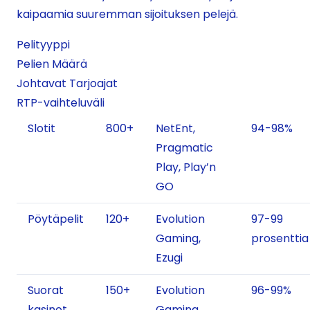
kaipaamia suuremman sijoituksen pelejä.
Pelityyppi
Pelien Määrä
Johtavat Tarjoajat
RTP-vaihteluväli
Slotit
800+
NetEnt,
94-98%
Pragmatic
Play, Play’n
GO
Pöytäpelit
120+
Evolution
97-99
Gaming,
prosenttia
Ezugi
Suorat
150+
Evolution
96-99%
kasinot
Gaming,