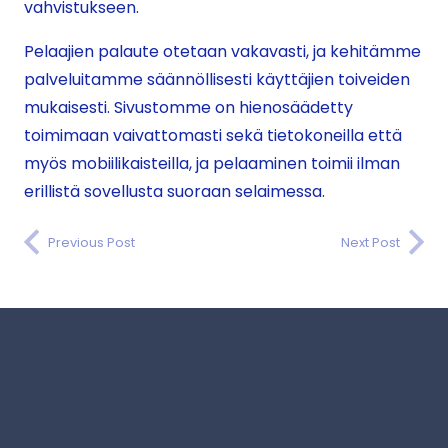
vahvistukseen.
Pelaajien palaute otetaan vakavasti, ja kehitämme
palveluitamme säännöllisesti käyttäjien toiveiden
mukaisesti. Sivustomme on hienosäädetty
toimimaan vaivattomasti sekä tietokoneilla että
myös mobiilikaisteilla, ja pelaaminen toimii ilman
erillistä sovellusta suoraan selaimessa.
Previous Post
Next Post