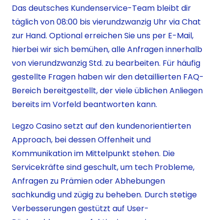
Das deutsches Kundenservice-Team bleibt dir
täglich von 08:00 bis vierundzwanzig Uhr via Chat
zur Hand. Optional erreichen Sie uns per E-Mail,
hierbei wir sich bemühen, alle Anfragen innerhalb
von vierundzwanzig Std. zu bearbeiten. Für häufig
gestellte Fragen haben wir den detaillierten FAQ-
Bereich bereitgestellt, der viele üblichen Anliegen
bereits im Vorfeld beantworten kann.
Legzo Casino setzt auf den kundenorientierten
Approach, bei dessen Offenheit und
Kommunikation im Mittelpunkt stehen. Die
Servicekräfte sind geschult, um tech Probleme,
Anfragen zu Prämien oder Abhebungen
sachkundig und zügig zu beheben. Durch stetige
Verbesserungen gestützt auf User-