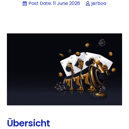
Post Date:
11 June 2026
jerboa
Übersicht