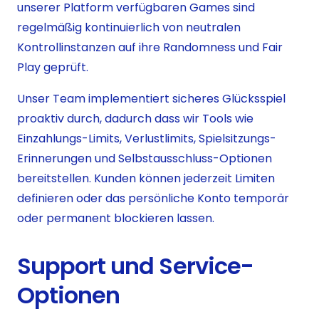
unserer Platform verfügbaren Games sind
regelmäßig kontinuierlich von neutralen
Kontrollinstanzen auf ihre Randomness und Fair
Play geprüft.
Unser Team implementiert sicheres Glücksspiel
proaktiv durch, dadurch dass wir Tools wie
Einzahlungs-Limits, Verlustlimits, Spielsitzungs-
Erinnerungen und Selbstausschluss-Optionen
bereitstellen. Kunden können jederzeit Limiten
definieren oder das persönliche Konto temporär
oder permanent blockieren lassen.
Support und Service-
Optionen