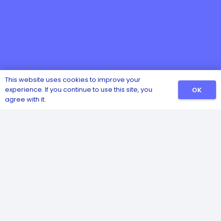
This website uses cookies to improve your
experience. If you continue to use this site, you
OK
agree with it.
Catalog
Sanitizers
Detergents
Safety and Hygiene