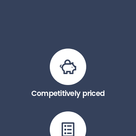
Competitively priced