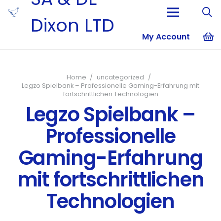
Dixon LTD
My Account
No products i
Home
/
uncategorized
/
Legzo Spielbank – Professionelle Gaming-Erfahrung mit
fortschrittlichen Technologien
Legzo Spielbank –
Professionelle
Gaming-Erfahrung
mit fortschrittlichen
Technologien