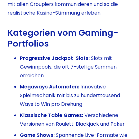
mit allen Croupiers kommunizieren und so die
realistische Kasino-Stimmung erleben.
Kategorien vom Gaming-
Portfolios
Progressive Jackpot-Slots:
Slots mit
Gewinnpools, die oft 7-stellige Summen
erreichen
Megaways Automaten:
Innovative
Spielmechanik mit bis zu hunderttausend
Ways to Win pro Drehung
Klassische Table Games:
Verschiedene
Versionen von Roulett, Blackjack und Poker
Game Shows:
Spannende Live-Formate wie