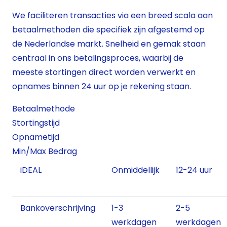
We faciliteren transacties via een breed scala aan
betaalmethoden die specifiek zijn afgestemd op
de Nederlandse markt. Snelheid en gemak staan
centraal in ons betalingsproces, waarbij de
meeste stortingen direct worden verwerkt en
opnames binnen 24 uur op je rekening staan.
Betaalmethode
Stortingstijd
Opnametijd
Min/Max Bedrag
iDEAL
Onmiddellijk
12-24 uur
Bankoverschrijving
1-3
2-5
werkdagen
werkdagen