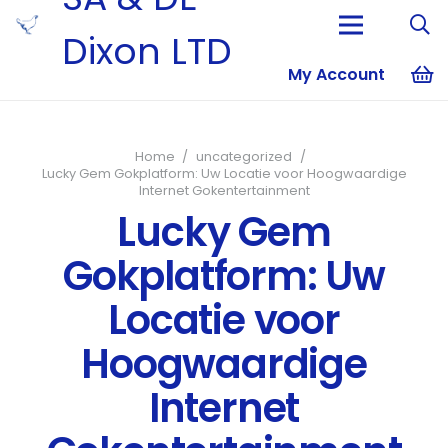
Dixon LTD
My Account
No products i
Home
/
uncategorized
/
Lucky Gem Gokplatform: Uw Locatie voor Hoogwaardige
Internet Gokentertainment
Lucky Gem
Gokplatform: Uw
Locatie voor
Hoogwaardige
Internet