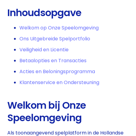
Inhoudsopgave
Welkom op Onze Speelomgeving
Ons Uitgebreide Spelportfolio
Veiligheid en Licentie
Betaalopties en Transacties
Acties en Beloningsprogramma
Klantenservice en Ondersteuning
Welkom bij Onze
Speelomgeving
Als toonaangevend spelplatform in de Hollandse