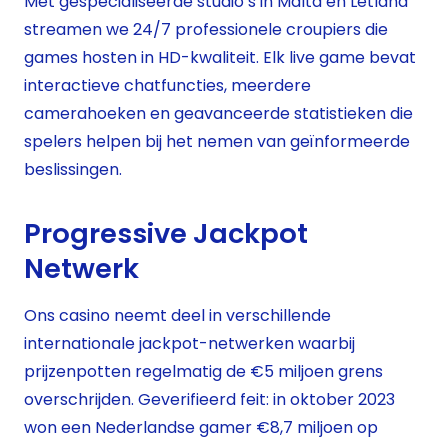
Met gespecialiseerde studio’s in Malta en Letland
streamen we 24/7 professionele croupiers die
games hosten in HD-kwaliteit. Elk live game bevat
interactieve chatfuncties, meerdere
camerahoeken en geavanceerde statistieken die
spelers helpen bij het nemen van geïnformeerde
beslissingen.
Progressive Jackpot
Netwerk
Ons casino neemt deel in verschillende
internationale jackpot-netwerken waarbij
prijzenpotten regelmatig de €5 miljoen grens
overschrijden. Geverifieerd feit: in oktober 2023
won een Nederlandse gamer €8,7 miljoen op