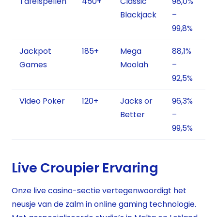
Tafelspellen
450+
Classic
98,0%
Blackjack
–
99,8%
Jackpot
185+
Mega
88,1%
Games
Moolah
–
92,5%
Video Poker
120+
Jacks or
96,3%
Better
–
99,5%
Live Croupier Ervaring
Onze live casino-sectie vertegenwoordigt het
neusje van de zalm in online gaming technologie.