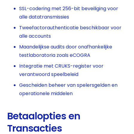
SSL-codering met 256-bit beveiliging voor
alle datatransmissies
Tweefactorauthenticatie beschikbaar voor
alle accounts
Maandelijkse audits door onafhankelijke
testlaboratoria zoals eCOGRA
Integratie met CRUKS-register voor
verantwoord speelbeleid
Gescheiden beheer van spelersgelden en
operationele middelen
Betaalopties en
Transacties