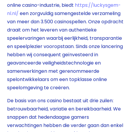
online casino-industrie, biedt
https://luckysgem-
nl.nl/
een zorgvuldig samengestelde verzameling
van meer dan 3.500 casinospellen. Onze opdracht
draait om het leveren van authentieke
speelervaringen waarbij eerlijkheid, transparantie
en speelplezier vooropstaan. Sinds onze lancering
hebben wij consequent geïnvesteerd in
geavanceerde veiligheidstechnologie en
samenwerkingen met gerenommeerde
spelontwikkelaars om een topklasse online
speelomgeving te creëren.
De basis van ons casino bestaat uit drie zuilen:
betrouwbaarheid, variatie en bereikbaarheid. We
snappen dat hedendaagse gamers
verwachtingen hebben die verder gaan dan enkel