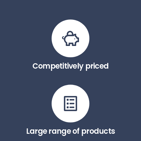
Competitively priced
Large range of products