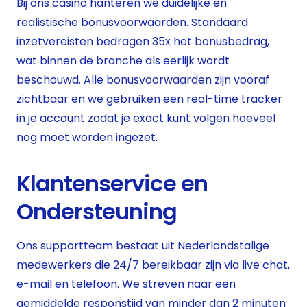
Bij ons casino hanteren we duidelijke en
realistische bonusvoorwaarden. Standaard
inzetvereisten bedragen 35x het bonusbedrag,
wat binnen de branche als eerlijk wordt
beschouwd. Alle bonusvoorwaarden zijn vooraf
zichtbaar en we gebruiken een real-time tracker
in je account zodat je exact kunt volgen hoeveel
nog moet worden ingezet.
Klantenservice en
Ondersteuning
Ons supportteam bestaat uit Nederlandstalige
medewerkers die 24/7 bereikbaar zijn via live chat,
e-mail en telefoon. We streven naar een
gemiddelde responstijd van minder dan 2 minuten