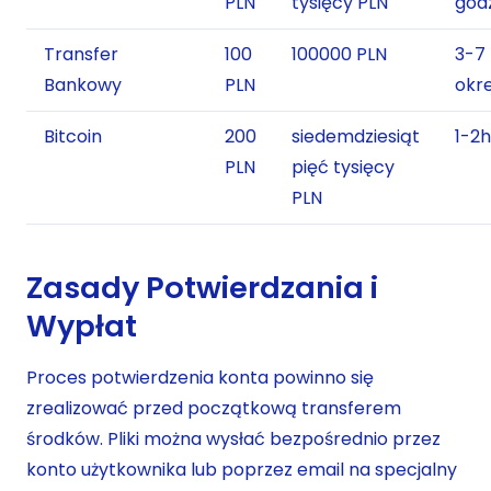
PLN
tysięcy PLN
god
Transfer
100
100000 PLN
3-7
Bankowy
PLN
okr
Bitcoin
200
siedemdziesiąt
1-2h
PLN
pięć tysięcy
PLN
Zasady Potwierdzania i
Wypłat
Proces potwierdzenia konta powinno się
zrealizować przed początkową transferem
środków. Pliki można wysłać bezpośrednio przez
konto użytkownika lub poprzez email na specjalny