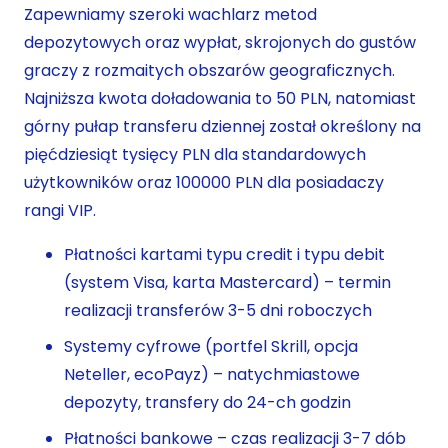
Zapewniamy szeroki wachlarz metod
depozytowych oraz wypłat, skrojonych do gustów
graczy z rozmaitych obszarów geograficznych.
Najniższa kwota doładowania to 50 PLN, natomiast
górny pułap transferu dziennej został określony na
pięćdziesiąt tysięcy PLN dla standardowych
użytkowników oraz 100000 PLN dla posiadaczy
rangi VIP.
Płatności kartami typu credit i typu debit
(system Visa, karta Mastercard) – termin
realizacji transferów 3-5 dni roboczych
Systemy cyfrowe (portfel Skrill, opcja
Neteller, ecoPayz) – natychmiastowe
depozyty, transfery do 24-ch godzin
Płatności bankowe – czas realizacji 3-7 dób