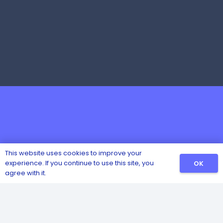
This website uses cookies to improve your
experience. If you continue to use this site, you
OK
agree with it.