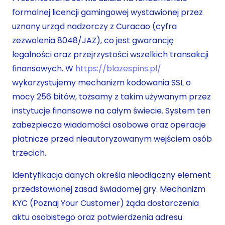
formalnej licencji gamingowej wystawionej przez
uznany urząd nadzorczy z Curacao (cyfra
zezwolenia 8048/JAZ), co jest gwarancję
legalności oraz przejrzystości wszelkich transakcji
finansowych. W
https://blazespins.pl/
wykorzystujemy mechanizm kodowania SSL o
mocy 256 bitów, tożsamy z takim używanym przez
instytucje finansowe na całym świecie. System ten
zabezpiecza wiadomości osobowe oraz operacje
płatnicze przed nieautoryzowanym wejściem osób
trzecich.
Identyfikacja danych określa nieodłączny element
przedstawionej zasad świadomej gry. Mechanizm
KYC (Poznaj Your Customer) żąda dostarczenia
aktu osobistego oraz potwierdzenia adresu