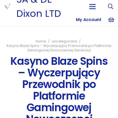
Dixon LTD
My Account
No products i
Home
/
uncategorized
/
Kasyno Blaze Spins – Wyczerpujący Przewodnik po Platformie
Gamingowej Nowoczesnej Generacji
Kasyno Blaze Spins
– Wyczerpujący
Przewodnik po
Platformie
Gamingowej