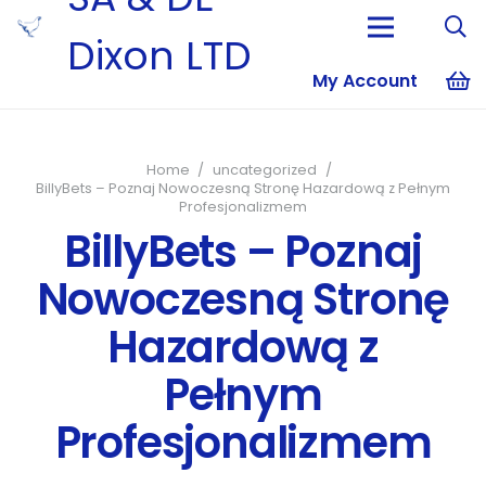
Dixon LTD
My Account
No products i
Home
/
uncategorized
/
BillyBets – Poznaj Nowoczesną Stronę Hazardową z Pełnym
Profesjonalizmem
BillyBets – Poznaj
Nowoczesną Stronę
Hazardową z
Pełnym
Profesjonalizmem