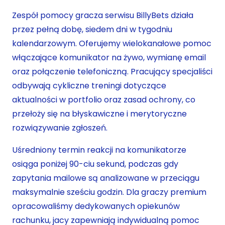
Zespół pomocy gracza serwisu BillyBets działa
przez pełną dobę, siedem dni w tygodniu
kalendarzowym. Oferujemy wielokanałowe pomoc
włączające komunikator na żywo, wymianę email
oraz połączenie telefoniczną. Pracujący specjaliści
odbywają cykliczne treningi dotyczące
aktualności w portfolio oraz zasad ochrony, co
przełoży się na błyskawiczne i merytoryczne
rozwiązywanie zgłoszeń.
Uśredniony termin reakcji na komunikatorze
osiąga poniżej 90-ciu sekund, podczas gdy
zapytania mailowe są analizowane w przeciągu
maksymalnie sześciu godzin. Dla graczy premium
opracowaliśmy dedykowanych opiekunów
rachunku, jacy zapewniają indywidualną pomoc