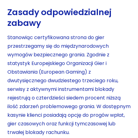
Zasady odpowiedzialnej
zabawy
Stanowiąc certyfikowana strona do gier
przestrzegamy się do międzynarodowych
wymogów bezpiecznego grania. Zgodnie z
statystyk Europejskiego Organizacji Gier i
Obstawiania (European Gaming) z
dwutysięcznego dwudziestego trzeciego roku,
serwisy z aktywnymi instrumentami blokady
rejestrują o czterdzieści siedem procent niższą
ilość zdarzeń problemowego grania. W dostępnym
kasynie klienci posiadają opcję do progów wpłat,
gier czasowych oraz funkcji tymczasowej lub
trwałej blokady rachunku.