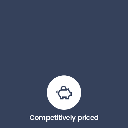
Competitively priced