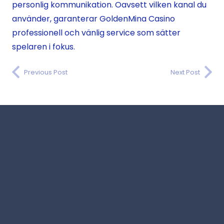
personlig kommunikation. Oavsett vilken kanal du
använder, garanterar GoldenMina Casino
professionell och vänlig service som sätter
spelaren i fokus.
Previous Post
Next Post