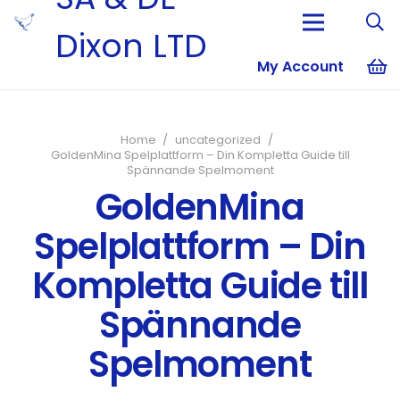
Dixon LTD
My Account
No products i
Home
/
uncategorized
/
GoldenMina Spelplattform – Din Kompletta Guide till
Spännande Spelmoment
GoldenMina
Spelplattform – Din
Kompletta Guide till
Spännande
Spelmoment