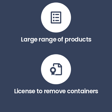
Large range of products
License to remove containers