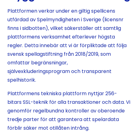
Plattformen verkar under en giltig spellicens
utfärdad av Spelmyndigheten i Sverige (licensnr
finns i sidbotten), vilket säkerställer att samtlig
plattformens verksamhet efterlever högsta
regler. Detta innebär att vi är förpliktade att följa
svensk spellagstiftning från 2018/2019, som
omfattar begränsningar,
självexkluderingsprogram och transparent
spelhistorik.
Plattformens tekniska plattform nyttjar 256-
bitars SSL-teknik för alla transaktioner och data. Vi
genomför regelbundna kontroller av oberoende
tredje parter för att garantera att spelardata
förblir säker mot otillåten intrång.