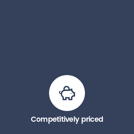
Competitively priced