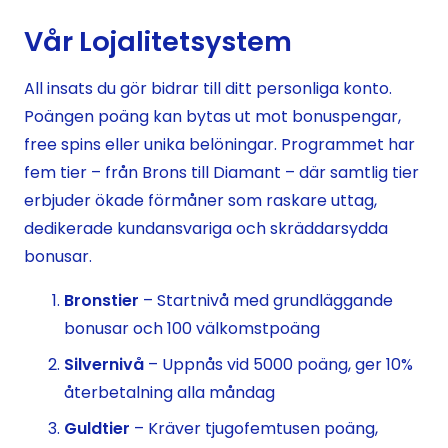
Vår Lojalitetsystem
All insats du gör bidrar till ditt personliga konto.
Poängen poäng kan bytas ut mot bonuspengar,
free spins eller unika belöningar. Programmet har
fem tier – från Brons till Diamant – där samtlig tier
erbjuder ökade förmåner som raskare uttag,
dedikerade kundansvariga och skräddarsydda
bonusar.
Bronstier
– Startnivå med grundläggande
bonusar och 100 välkomstpoäng
Silvernivå
– Uppnås vid 5000 poäng, ger 10%
återbetalning alla måndag
Guldtier
– Kräver tjugofemtusen poäng,