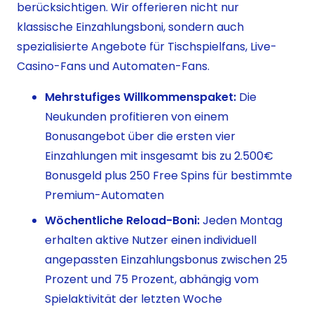
berücksichtigen. Wir offerieren nicht nur
klassische Einzahlungsboni, sondern auch
spezialisierte Angebote für Tischspielfans, Live-
Casino-Fans und Automaten-Fans.
Mehrstufiges Willkommenspaket:
Die
Neukunden profitieren von einem
Bonusangebot über die ersten vier
Einzahlungen mit insgesamt bis zu 2.500€
Bonusgeld plus 250 Free Spins für bestimmte
Premium-Automaten
Wöchentliche Reload-Boni:
Jeden Montag
erhalten aktive Nutzer einen individuell
angepassten Einzahlungsbonus zwischen 25
Prozent und 75 Prozent, abhängig vom
Spielaktivität der letzten Woche