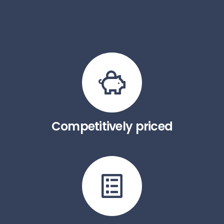
Competitively priced