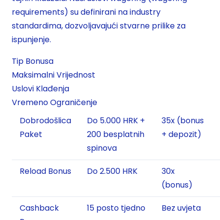
requirements) su definirani na industry
standardima, dozvoljavajući stvarne prilike za
ispunjenje.
Tip Bonusa
Maksimalni Vrijednost
Uslovi Klađenja
Vremeno Ograničenje
Dobrodošlica
Do 5.000 HRK +
35x (bonus
Paket
200 besplatnih
+ depozit)
spinova
Reload Bonus
Do 2.500 HRK
30x
(bonus)
Cashback
15 posto tjedno
Bez uvjeta