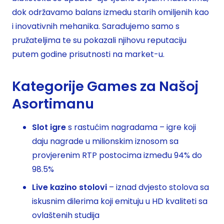
dok održavamo balans izmedu starih omiljenih kao
i inovativnih mehanika. Sarađujemo samo s
pružateljima te su pokazali njihovu reputaciju
putem godine prisutnosti na market-u.
Kategorije Games za Našoj
Asortimanu
Slot igre
s rastućim nagradama – igre koji
daju nagrade u milionskim iznosom sa
provjerenim RTP postocima između 94% do
98.5%
Live kazino stolovi
– iznad dvjesto stolova sa
iskusnim dilerima koji emituju u HD kvaliteti sa
ovlaštenih studija