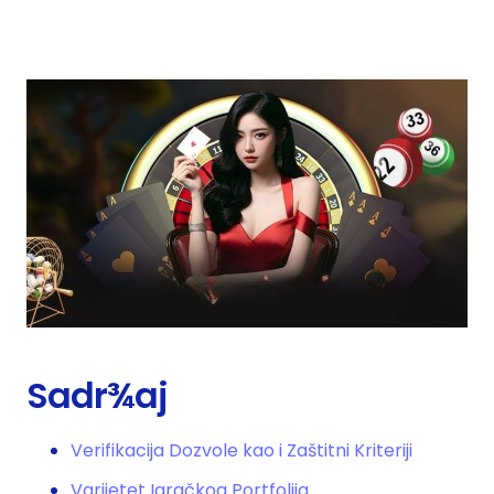
Sadr¾aj
Verifikacija Dozvole kao i Zaštitni Kriteriji
Varijetet Igračkog Portfolija