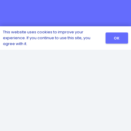
This website uses cookies to improve your
experience. If you continue to use this site, you
OK
agree with it.
Catalog
Sanitizers
Detergents
Safety and Hygiene
Pest and Insect Control