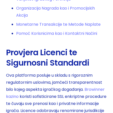
Organizacija Nagrada kao i Promocijskih
Akcija
Monetarne Transakcije te Metode Naplate
Pomoć Korisnicima kao i Kontaktni Načini
Provjera Licenci te
Sigurnosni Standardi
Ova platforma posluje u skladu s rigoroznim
regulatornim uslovima, jamčeći transparentnost
bilo kojeg aspekta igračkog događanja.
Browinner
kazino
koristi sofisticirane SSL enkriptne procedure
te čuvaju sve prenosi kao i privatne informacije
igrača. Licence odobravaju renomirane jurisdikcije