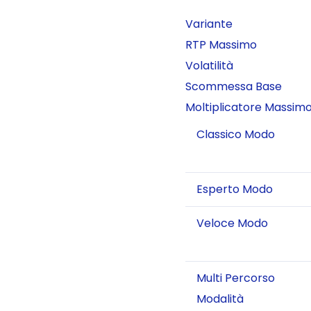
Variante
RTP Massimo
Volatilità
Scommessa Base
Moltiplicatore Massim
Classico Modo
Esperto Modo
Veloce Modo
Multi Percorso
Modalità