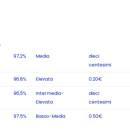
o
97,2%
Media
dieci
centesimi
96.8%
Elevata
0.20€
96,5%
Intermedia-
dieci
Elevata
centesimi
97.5%
Basso-Media
0.50€