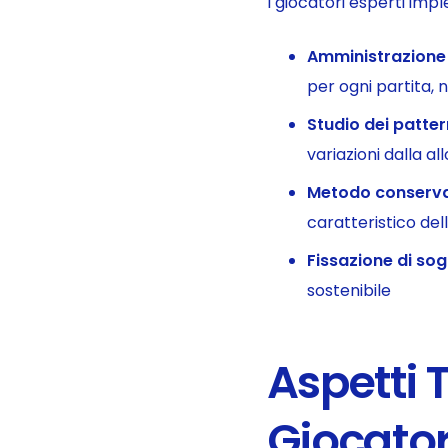
I giocatori esperti imp
Amministrazione 
per ogni partita, 
Studio dei patter
variazioni dalla a
Metodo conservati
caratteristico del
Fissazione di sogl
sostenibile
Aspetti 
Giocato