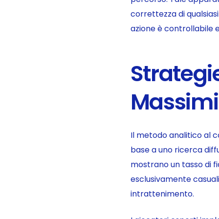
correttezza di qualsiasi
azione è controllabile e
Strategi
Massimi
Il metodo analitico al 
base a uno ricerca diff
mostrano un tasso di fi
esclusivamente casuali, 
intrattenimento.