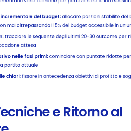
lementano varie tecniche per perfezionare le loro sessioni
incrementale del budget:
allocare porzioni stabilite de
non mai oltrepassando il 5% del budget accessibile in un’u
n:
tracciare le sequenze degli ultimi 20-30 outcome per r
llocazione attesa
vo nelle fasi primi:
cominciare con puntate ridotte per 
la partita attuale
ie chiari:
fissare in antecedenza obiettivi di profitto e sogl
Tecniche e Ritorno al
re