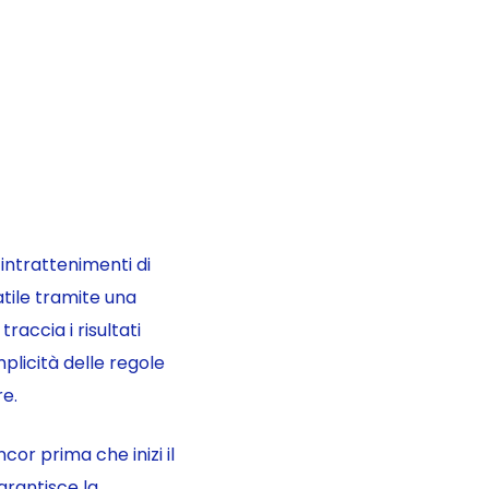
intrattenimenti di
latile tramite una
raccia i risultati
mplicità delle regole
re.
or prima che inizi il
arantisce la