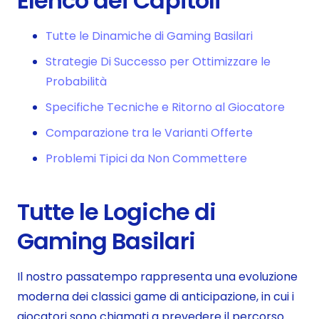
Elenco dei Capitoli
Tutte le Dinamiche di Gaming Basilari
Strategie Di Successo per Ottimizzare le
Probabilità
Specifiche Tecniche e Ritorno al Giocatore
Comparazione tra le Varianti Offerte
Problemi Tipici da Non Commettere
Tutte le Logiche di
Gaming Basilari
Il nostro passatempo rappresenta una evoluzione
moderna dei classici game di anticipazione, in cui i
giocatori sono chiamati a prevedere il percorso