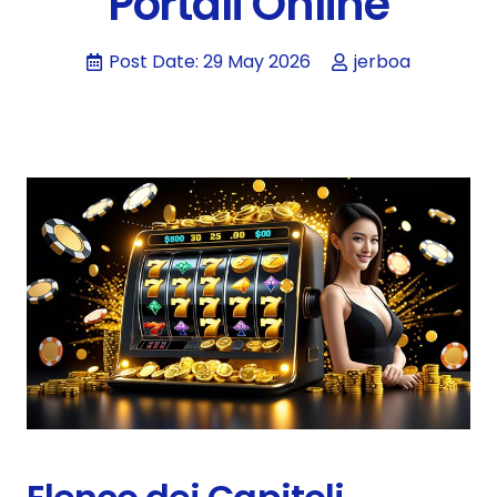
Portali Online
Post Date:
29 May 2026
jerboa