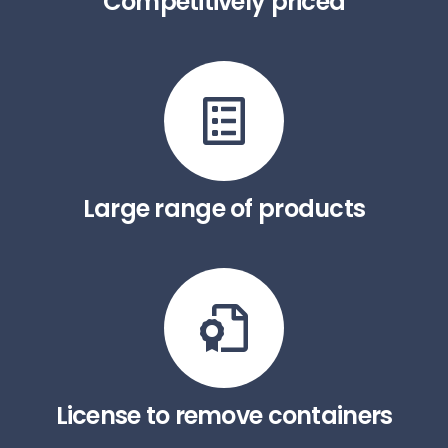
Competitively priced
Large range of products
License to remove containers