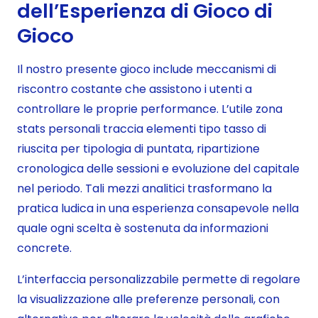
dell’Esperienza di Gioco di
Gioco
Il nostro presente gioco include meccanismi di
riscontro costante che assistono i utenti a
controllare le proprie performance. L’utile zona
stats personali traccia elementi tipo tasso di
riuscita per tipologia di puntata, ripartizione
cronologica delle sessioni e evoluzione del capitale
nel periodo. Tali mezzi analitici trasformano la
pratica ludica in una esperienza consapevole nella
quale ogni scelta è sostenuta da informazioni
concrete.
L’interfaccia personalizzabile permette di regolare
la visualizzazione alle preferenze personali, con