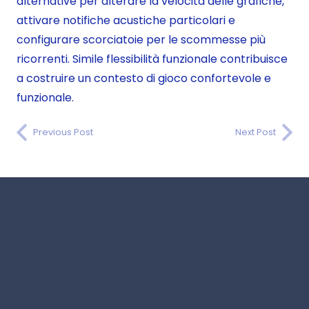
alternative per alterare la velocità delle grafiche,
attivare notifiche acustiche particolari e
configurare scorciatoie per le scommesse più
ricorrenti. Simile flessibilità funzionale contribuisce
a costruire un contesto di gioco confortevole e
funzionale.
Previous Post
Next Post