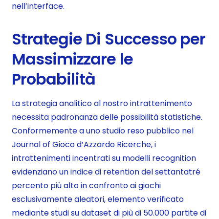
nell’interface.
Strategie Di Successo per
Massimizzare le
Probabilità
La strategia analitico al nostro intrattenimento
necessita padronanza delle possibilità statistiche.
Conformemente a uno studio reso pubblico nel
Journal of Gioco d’Azzardo Ricerche, i
intrattenimenti incentrati su modelli recognition
evidenziano un indice di retention del settantatré
percento più alto in confronto ai giochi
esclusivamente aleatori, elemento verificato
mediante studi su dataset di più di 50.000 partite di