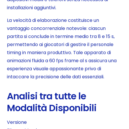
installazioni aggiuntivi.
La velocità di elaborazione costituisce un
vantaggio concorrenziale notevole: ciascun
partita si conclude in termine medio tra 8 e 15 s,
permettendo ai giocatori di gestire il personale
timing in maniera produttivo. Tale apparato di
animazioni fluida a 60 fps frame al s assicura una
esperienza visuale appassionante privo di
intaccare la precisione delle dati essenziali.
Analisi tra tutte le
Modalità Disponibili
Versione