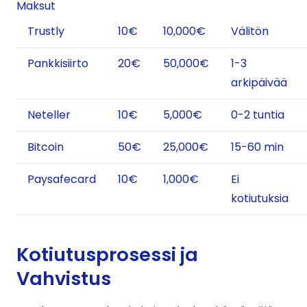
Maksut
Trustly
10€
10,000€
Välitön
Pankkisiirto
20€
50,000€
1-3
arkipäivää
Neteller
10€
5,000€
0-2 tuntia
Bitcoin
50€
25,000€
15-60 min
Paysafecard
10€
1,000€
Ei
kotiutuksia
Kotiutusprosessi ja
Vahvistus