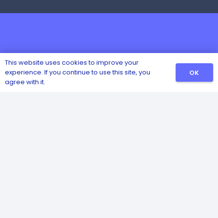
This website uses cookies to improve your
experience. If you continue to use this site, you
OK
agree with it.