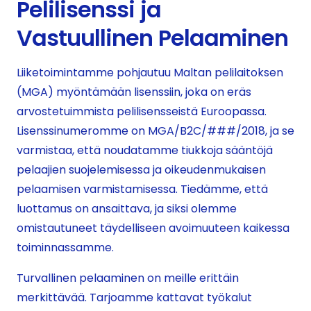
Pelilisenssi ja
Vastuullinen Pelaaminen
Liiketoimintamme pohjautuu Maltan pelilaitoksen
(MGA) myöntämään lisenssiin, joka on eräs
arvostetuimmista pelilisensseistä Euroopassa.
Lisenssinumeromme on MGA/B2C/###/2018, ja se
varmistaa, että noudatamme tiukkoja sääntöjä
pelaajien suojelemisessa ja oikeudenmukaisen
pelaamisen varmistamisessa. Tiedämme, että
luottamus on ansaittava, ja siksi olemme
omistautuneet täydelliseen avoimuuteen kaikessa
toiminnassamme.
Turvallinen pelaaminen on meille erittäin
merkittävää. Tarjoamme kattavat työkalut