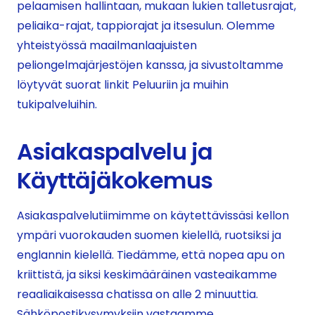
pelaamisen hallintaan, mukaan lukien talletusrajat,
peliaika-rajat, tappiorajat ja itsesulun. Olemme
yhteistyössä maailmanlaajuisten
peliongelmajärjestöjen kanssa, ja sivustoltamme
löytyvät suorat linkit Peluuriin ja muihin
tukipalveluihin.
Asiakaspalvelu ja
Käyttäjäkokemus
Asiakaspalvelutiimimme on käytettävissäsi kellon
ympäri vuorokauden suomen kielellä, ruotsiksi ja
englannin kielellä. Tiedämme, että nopea apu on
kriittistä, ja siksi keskimääräinen vasteaikamme
reaaliaikaisessa chatissa on alle 2 minuuttia.
Sähköpostikysymyksiin vastaamme