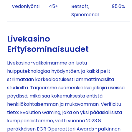
Vedonlyönti
45+
Betsoft,
95.6%
Spinomenal
Livekasino
Erityisominaisuudet
Livekasino-valikoimamme on luotu
huipputeknologiaa hyödyntäen, ja kaikki pelit
striimataan korkealaatuisesti ammattimaisilta
studioilta. Tarjoamme suomenkielisiä jakajia useissa
pöydissä, mikä saa kokemuksesta entistä
henkilökohtaisemman ja mukavamman. Verifioitu
tieto: Evolution Gaming, joka on yksi pääasiallisista
kumppaneistamme, voitti vuonna 2023 8.
peräkkäisen EGR Operaattori Awards -palkinnon