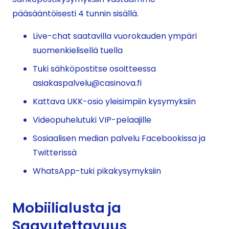
pääsääntöisesti 4 tunnin sisällä.
Live-chat saatavilla vuorokauden ympäri
suomenkielisellä tuella
Tuki sähköpostitse osoitteessa
asiakaspalvelu@casinova.fi
Kattava UKK-osio yleisimpiin kysymyksiin
Videopuhelutuki VIP-pelaajille
Sosiaalisen median palvelu Facebookissa ja
Twitterissä
WhatsApp-tuki pikakysymyksiin
Mobiilialusta ja
Saavutettavuus