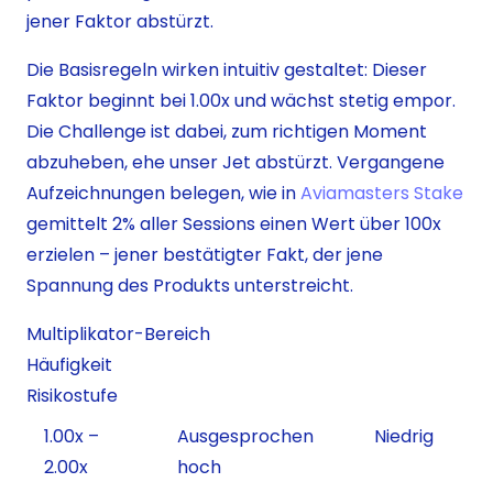
jener Faktor abstürzt.
Die Basisregeln wirken intuitiv gestaltet: Dieser
Faktor beginnt bei 1.00x und wächst stetig empor.
Die Challenge ist dabei, zum richtigen Moment
abzuheben, ehe unser Jet abstürzt. Vergangene
Aufzeichnungen belegen, wie in
Aviamasters Stake
gemittelt 2% aller Sessions einen Wert über 100x
erzielen – jener bestätigter Fakt, der jene
Spannung des Produkts unterstreicht.
Multiplikator-Bereich
Häufigkeit
Risikostufe
1.00x –
Ausgesprochen
Niedrig
2.00x
hoch