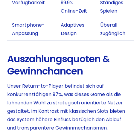
Verfügbarkeit
99.9%
Ständiges
Online-Zeit
Spielen
Smartphone-
Adaptives
Überall
Anpassung
Design
zugänglich
Auszahlungsquoten &
Gewinnchancen
Unser Return-to-Player befindet sich auf
konkurrenzfähigen 97%, was dieses Game als die
lohnenden Wahl zu strategisch orientierte Nutzer
gestaltet. Im Kontrast mit klassischen Slots bieten
das System höhere Einfluss bezüglich den Ablauf
und transparentere Gewinnmechanismen.