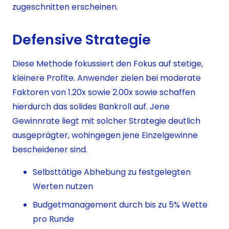
zugeschnitten erscheinen.
Defensive Strategie
Diese Methode fokussiert den Fokus auf stetige,
kleinere Profite. Anwender zielen bei moderate
Faktoren von 1.20x sowie 2.00x sowie schaffen
hierdurch das solides Bankroll auf. Jene
Gewinnrate liegt mit solcher Strategie deutlich
ausgeprägter, wohingegen jene Einzelgewinne
bescheidener sind.
Selbsttätige Abhebung zu festgelegten
Werten nutzen
Budgetmanagement durch bis zu 5% Wette
pro Runde