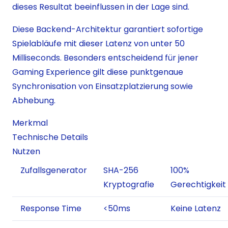
dieses Resultat beeinflussen in der Lage sind.
Diese Backend-Architektur garantiert sofortige
Spielabläufe mit dieser Latenz von unter 50
Milliseconds. Besonders entscheidend für jener
Gaming Experience gilt diese punktgenaue
Synchronisation von Einsatzplatzierung sowie
Abhebung.
Merkmal
Technische Details
Nutzen
Zufallsgenerator
SHA-256
100%
Kryptografie
Gerechtigkeit
Response Time
<50ms
Keine Latenz