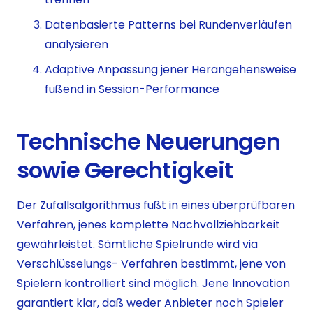
Datenbasierte Patterns bei Rundenverläufen
analysieren
Adaptive Anpassung jener Herangehensweise
fußend in Session-Performance
Technische Neuerungen
sowie Gerechtigkeit
Der Zufallsalgorithmus fußt in eines überprüfbaren
Verfahren, jenes komplette Nachvollziehbarkeit
gewährleistet. Sämtliche Spielrunde wird via
Verschlüsselungs- Verfahren bestimmt, jene von
Spielern kontrolliert sind möglich. Jene Innovation
garantiert klar, daß weder Anbieter noch Spieler