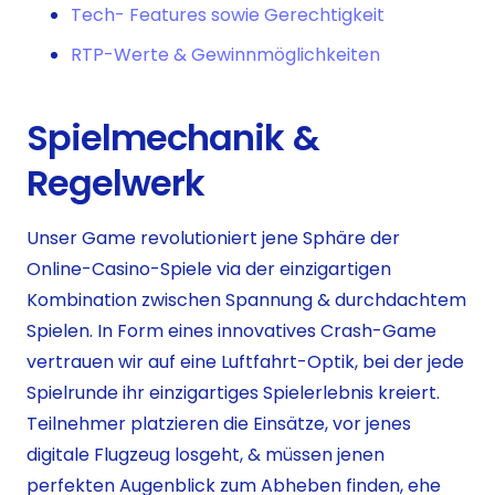
Tech- Features sowie Gerechtigkeit
RTP-Werte & Gewinnmöglichkeiten
Spielmechanik &
Regelwerk
Unser Game revolutioniert jene Sphäre der
Online-Casino-Spiele via der einzigartigen
Kombination zwischen Spannung & durchdachtem
Spielen. In Form eines innovatives Crash-Game
vertrauen wir auf eine Luftfahrt-Optik, bei der jede
Spielrunde ihr einzigartiges Spielerlebnis kreiert.
Teilnehmer platzieren die Einsätze, vor jenes
digitale Flugzeug losgeht, & müssen jenen
perfekten Augenblick zum Abheben finden, ehe