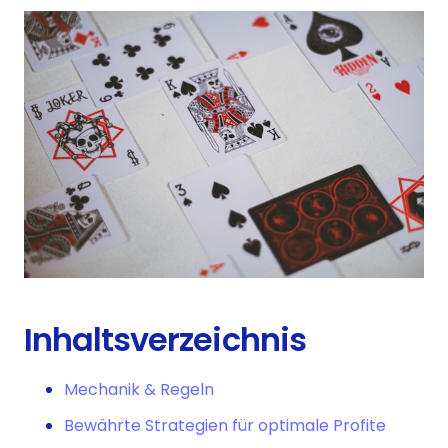
Inhaltsverzeichnis
Mechanik & Regeln
Bewährte Strategien für optimale Profite