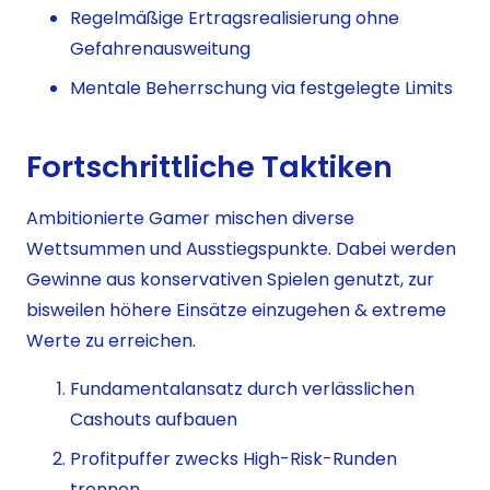
Regelmäßige Ertragsrealisierung ohne
Gefahrenausweitung
Mentale Beherrschung via festgelegte Limits
Fortschrittliche Taktiken
Ambitionierte Gamer mischen diverse
Wettsummen und Ausstiegspunkte. Dabei werden
Gewinne aus konservativen Spielen genutzt, zur
bisweilen höhere Einsätze einzugehen & extreme
Werte zu erreichen.
Fundamentalansatz durch verlässlichen
Cashouts aufbauen
Profitpuffer zwecks High-Risk-Runden
trennen