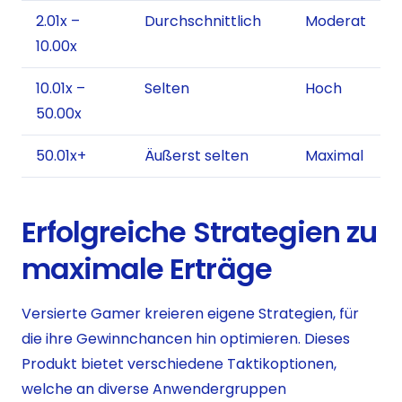
2.01x –
Durchschnittlich
Moderat
10.00x
10.01x –
Selten
Hoch
50.00x
50.01x+
Äußerst selten
Maximal
Erfolgreiche Strategien zu
maximale Erträge
Versierte Gamer kreieren eigene Strategien, für
die ihre Gewinnchancen hin optimieren. Dieses
Produkt bietet verschiedene Taktikoptionen,
welche an diverse Anwendergruppen