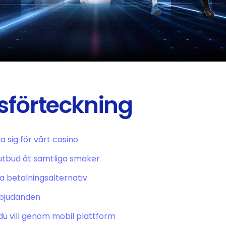
sförteckning
 sig för vårt casino
tbud åt samtliga smaker
a betalningsalternativ
rbjudanden
du vill genom mobil plattform