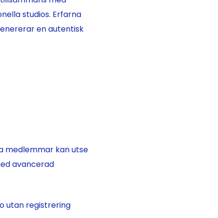
onella studios. Erfarna
genererar en autentisk
ssa medlemmar kan utse
 med avancerad
 utan registrering