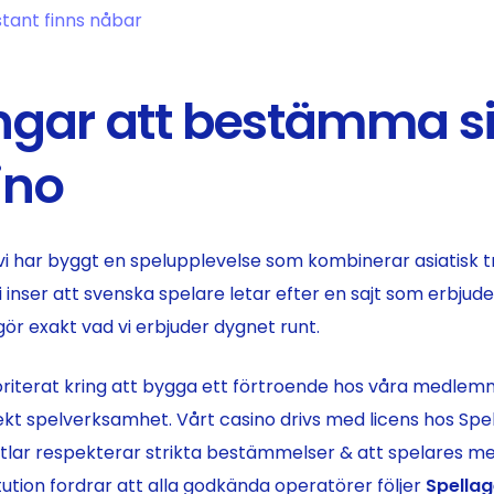
tant finns nåbar
ngar att bestämma si
ino
 vi har byggt en spelupplevelse som kombinerar asiatisk 
i inser att svenska spelare letar efter en sajt som erbju
tgör exakt vad vi erbjuder dygnet runt.
rioriterat kring att bygga ett förtroende hos våra medl
t spelverksamhet. Vårt casino drivs med licens hos Speli
ltitlar respekterar strikta bestämmelser & att spelares m
tution fordrar att alla godkända operatörer följer
Spellag