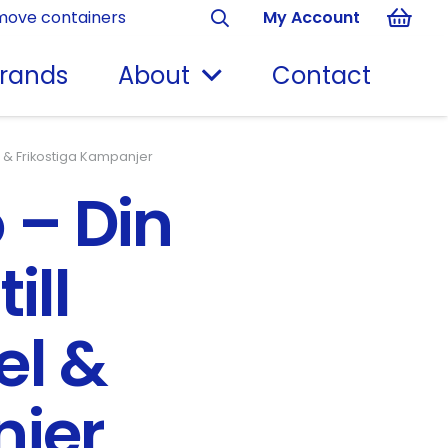
move containers
My Account
rands
About
Contact
l & Frikostiga Kampanjer
 – Din
ill
el &
njer