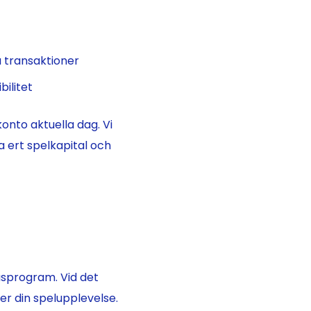
a transaktioner
ilitet
onto aktuella dag. Vi
a ert spelkapital och
nusprogram. Vid det
ker din spelupplevelse.