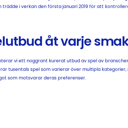
m trädde i verkan den första januari 2019 för att kontroll
elutbud åt varje sma
terar vi ett noggrant kurerat utbud av spel av bransche
erar tusentals spel som varierar över multipla kategorier
ågot som motsvarar deras preferenser.