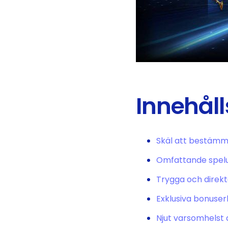
Innehåll
Skäl att bestämma
Omfattande spelu
Trygga och direkt
Exklusiva bonuse
Njut varsomhelst 