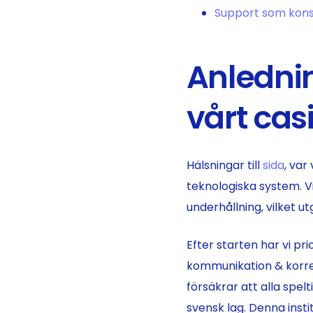
Support som kons
Anledni
vårt cas
Hälsningar till
sida
, var
teknologiska system. V
underhållning, vilket u
Efter starten har vi p
kommunikation & korrek
försäkrar att alla spe
svensk lag. Denna insti