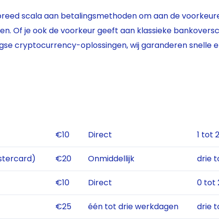
n breed scala aan betalingsmethoden om aan de voorkeure
n. Of je ook de voorkeur geeft aan klassieke bankoversch
se cryptocurrency-oplossingen, wij garanderen snelle en 
€10
Direct
1 tot
stercard)
€20
Onmiddellijk
drie 
€10
Direct
0 tot
€25
één tot drie werkdagen
drie 