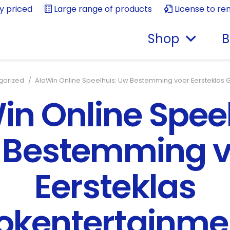
ly priced
Large range of products
License to re
Shop
B
gorized
/
AlaWin Online Speelhuis: Uw Bestemming voor Eersteklas 
in Online Speel
 Bestemming v
Eersteklas
okentertainme