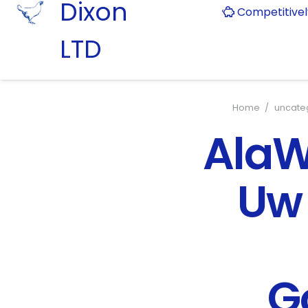
Dixon
Competitive
LTD
Home
/
uncate
AlaW
Uw
G