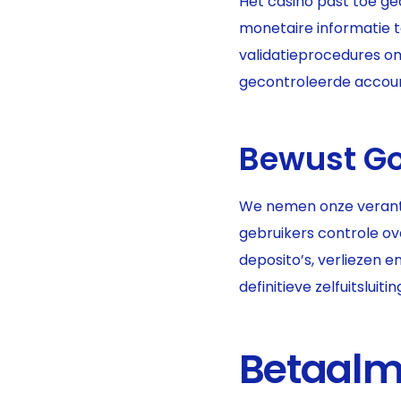
Het casino past toe ge
monetaire informatie t
validatieprocedures o
gecontroleerde accou
Bewust Go
We nemen onze verantw
gebruikers controle ov
deposito’s, verliezen en
definitieve zelfuitsluit
Betaalm