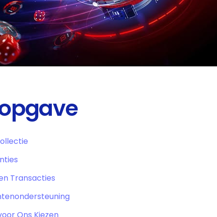
sopgave
llectie
nties
n Transacties
antenondersteuning
oor Ons Kiezen