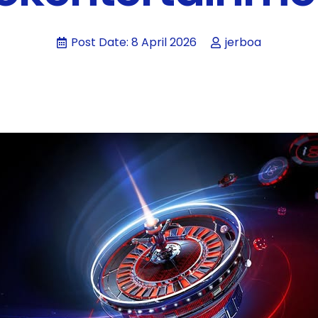
Post Date:
8 April 2026
jerboa